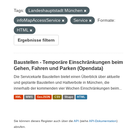
Tags:
Landeshauptstadt München
infoMapAccessService
Service
Formate:
HTML
Ergebnisse filtern
Baustellen - Temporäre Einschränkungen beim
Gehen, Fahren und Parken (Opendata)
Die Servicekarte Baustellen bietet einen Überblick über aktuelle
und geplante Baustellen und Haltverbote in München, die
innerhalb der kommenden vier Wochen Einschränkungen beim...
XML
WMS
GeoJSON
CSV
Shape
HTML
Sie können dieses Register auch über die
API
(siehe
API-Dokumentation
)
abrufen.