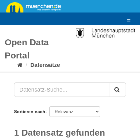
Überspringen
zum
Inhalt
Toggle
navigat
Open Data
Portal
Datensätze
Sortieren nach
1 Datensatz gefunden