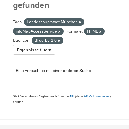
gefunden
Tags:
Landeshauptstadt München
infoMapAccessService
Formate:
HTML
Lizenzen:
dl-de-by-2.0
Ergebnisse filtern
Bitte versuch es mit einer anderen Suche.
Sie können dieses Register auch über die
API
(siehe
API-Dokumentation
)
abrufen.