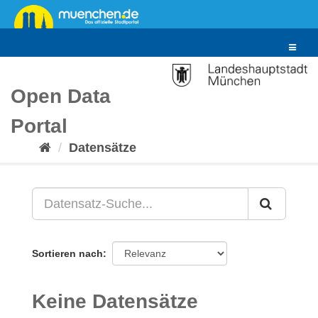
Überspringen
zum
Inhalt
Toggle
navigat
Open Data
Portal
Datensätze
Sortieren nach
Keine Datensätze