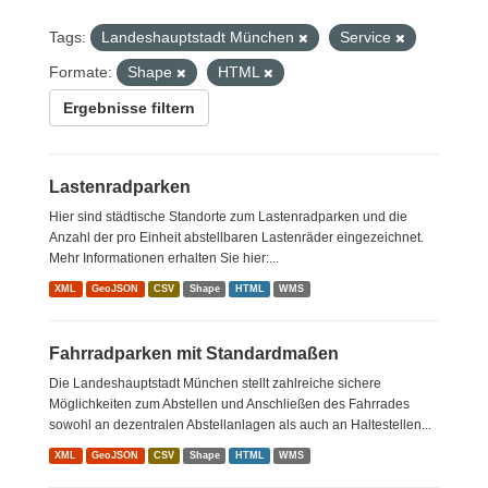
Tags:
Landeshauptstadt München
Service
Formate:
Shape
HTML
Ergebnisse filtern
Lastenradparken
Hier sind städtische Standorte zum Lastenradparken und die
Anzahl der pro Einheit abstellbaren Lastenräder eingezeichnet.
Mehr Informationen erhalten Sie hier:...
XML
GeoJSON
CSV
Shape
HTML
WMS
Fahrradparken mit Standardmaßen
Die Landeshauptstadt München stellt zahlreiche sichere
Möglichkeiten zum Abstellen und Anschließen des Fahrrades
sowohl an dezentralen Abstellanlagen als auch an Haltestellen...
XML
GeoJSON
CSV
Shape
HTML
WMS