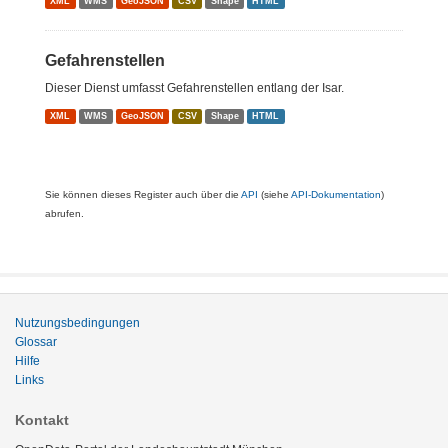
XML
WMS
GeoJSON
CSV
Shape
HTML
Gefahrenstellen
Dieser Dienst umfasst Gefahrenstellen entlang der Isar.
XML
WMS
GeoJSON
CSV
Shape
HTML
Sie können dieses Register auch über die
API
(siehe
API-Dokumentation
)
abrufen.
Nutzungsbedingungen
Glossar
Hilfe
Links
Kontakt