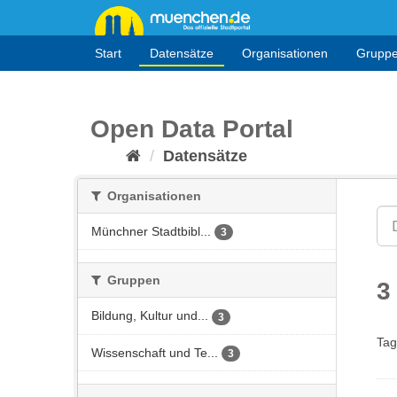
Überspringen
zum
Inhalt
Start
Datensätze
Organisationen
Grupp
Open Data Portal
Datensätze
Organisationen
Münchner Stadtbibl...
3
Gruppen
3
Bildung, Kultur und...
3
Tag
Wissenschaft und Te...
3