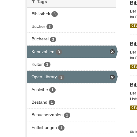
Tags
Bi
Der 
Bibliothek
3
im 
Bücher
CS
3
Bücherei
3
Bi
Kennzahlen
3
Der 
im C
Kultur
3
CS
Open Library
3
Bi
Ausleihe
1
Der 
List
Bestand
1
CS
Besucherzahlen
1
Entleihungen
1
Sie 