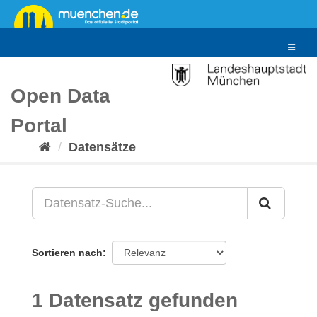
Überspringen
zum
Inhalt
Toggle
navigat
Open Data
Portal
Datensätze
Sortieren nach
1 Datensatz gefunden