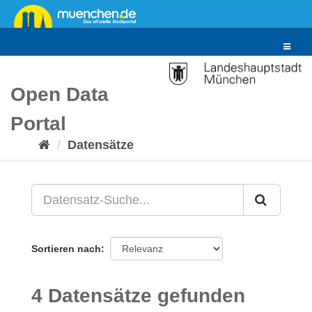
Überspringen
zum
Inhalt
Toggle
navigat
Open Data
Portal
Datensätze
Sortieren nach
4 Datensätze gefunden