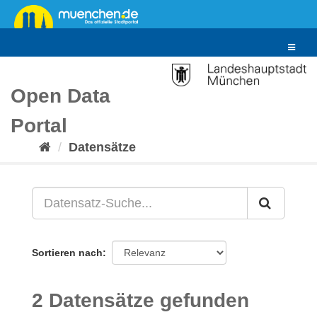
Überspringen
zum
Inhalt
Toggle
navigat
Open Data
Portal
Datensätze
Sortieren nach
2 Datensätze gefunden