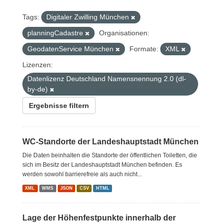
Tags:
Digitaler Zwilling München
planningCadastre
Organisationen:
GeodatenService München
Formate:
XML
Lizenzen:
Datenlizenz Deutschland Namensnennung 2.0 (dl-
by-de)
Ergebnisse filtern
WC-Standorte der Landeshauptstadt München
Die Daten beinhalten die Standorte der öffentlichen Toiletten, die
sich im Besitz der Landeshauptstadt München befinden. Es
werden sowohl barrierefreie als auch nicht...
XML
WMS
JSON
CSV
HTML
Lage der Höhenfestpunkte innerhalb der