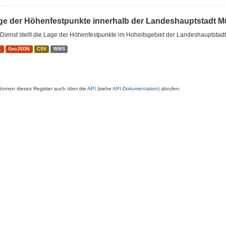
ge der Höhenfestpunkte innerhalb der Landeshauptstadt 
Dienst stellt die Lage der Höhenfestpunkte im Hoheitsgebiet der Landeshauptstad
L
GeoJSON
CSV
WMS
können dieses Register auch über die
API
(siehe
API-Dokumentation
) abrufen.