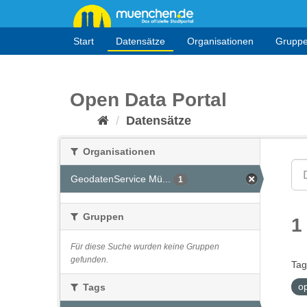
Überspringen
zum
Inhalt
Start
Datensätze
Organisationen
Grupp
Open Data Portal
Datensätze
Organisationen
GeodatenService Mü...
1
Gruppen
1
Für diese Suche wurden keine Gruppen
gefunden.
Tag
o
Tags