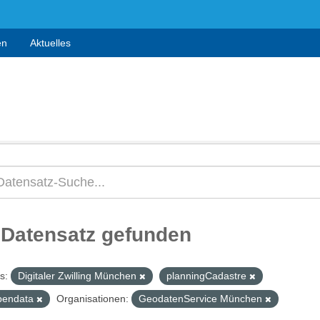
en
Aktuelles
 Datensatz gefunden
s:
Digitaler Zwilling München
planningCadastre
pendata
Organisationen:
GeodatenService München