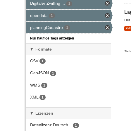
Digitaler Zwilling ...
1
La
opendata
1
Der 
planningCadastre
1
XM
Nur häufige Tags anzeigen
Formate
Sie 
CSV
1
GeoJSON
1
WMS
1
XML
1
Lizenzen
Datenlizenz Deutsch...
1