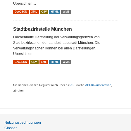
Übersichten,...
GeoJSON
XML
CSV
HTML
WMS
Stadtbezirksteile München
Flächenhafte Darstellung der Verwaltungsgrenzen von
Stadtbezirksteilen der Landeshauptstadt München. Die
Verwaltungsflächen können bei allen Darstellungen,
Übersichten,...
GeoJSON
CSV
XML
HTML
WMS
Sie können dieses Register auch über die
API
(siehe
API-Dokumentation
)
abrufen.
Nutzungsbedingungen
Glossar