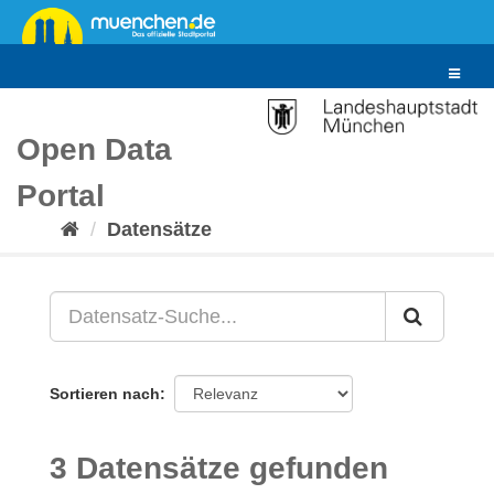
Überspringen
zum
Inhalt
Toggle
navigat
Open Data
Portal
Datensätze
Sortieren nach
3 Datensätze gefunden