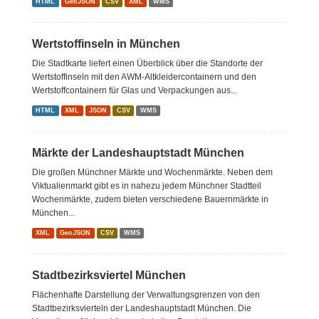
HTML
GeoJSON
CSV
XML
WMS
Wertstoffinseln in München
Die Stadtkarte liefert einen Überblick über die Standorte der
Wertstoffinseln mit den AWM-Altkleidercontainern und den
Wertstoffcontainern für Glas und Verpackungen aus...
HTML
XML
JSON
CSV
WMS
Märkte der Landeshauptstadt München
Die großen Münchner Märkte und Wochenmärkte. Neben dem
Viktualienmarkt gibt es in nahezu jedem Münchner Stadtteil
Wochenmärkte, zudem bieten verschiedene Bauernmärkte in
München...
XML
GeoJSON
CSV
WMS
Stadtbezirksviertel München
Flächenhafte Darstellung der Verwaltungsgrenzen von den
Stadtbezirksvierteln der Landeshauptstadt München. Die