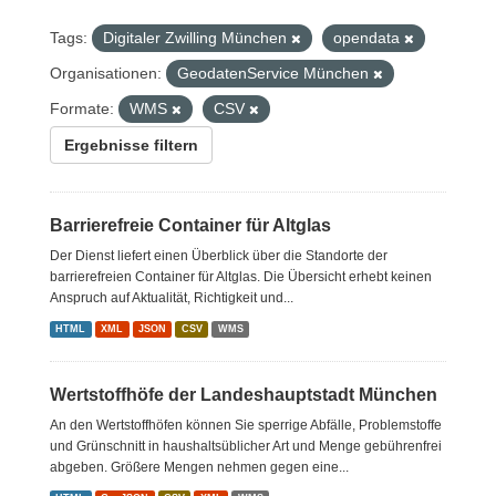
Tags:
Digitaler Zwilling München
opendata
Organisationen:
GeodatenService München
Formate:
WMS
CSV
Ergebnisse filtern
Barrierefreie Container für Altglas
Der Dienst liefert einen Überblick über die Standorte der
barrierefreien Container für Altglas. Die Übersicht erhebt keinen
Anspruch auf Aktualität, Richtigkeit und...
HTML
XML
JSON
CSV
WMS
Wertstoffhöfe der Landeshauptstadt München
An den Wertstoffhöfen können Sie sperrige Abfälle, Problemstoffe
und Grünschnitt in haushaltsüblicher Art und Menge gebührenfrei
abgeben. Größere Mengen nehmen gegen eine...