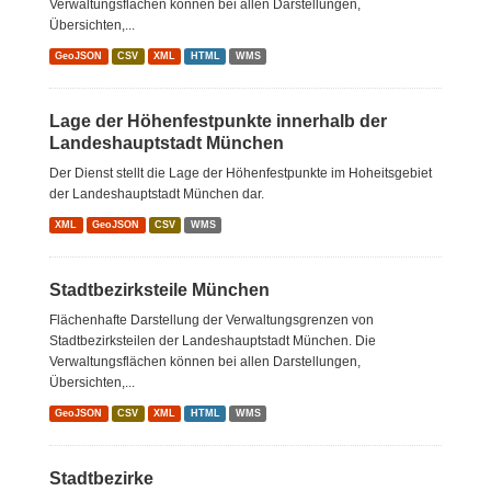
Verwaltungsflächen können bei allen Darstellungen,
Übersichten,...
GeoJSON
CSV
XML
HTML
WMS
Lage der Höhenfestpunkte innerhalb der
Landeshauptstadt München
Der Dienst stellt die Lage der Höhenfestpunkte im Hoheitsgebiet
der Landeshauptstadt München dar.
XML
GeoJSON
CSV
WMS
Stadtbezirksteile München
Flächenhafte Darstellung der Verwaltungsgrenzen von
Stadtbezirksteilen der Landeshauptstadt München. Die
Verwaltungsflächen können bei allen Darstellungen,
Übersichten,...
GeoJSON
CSV
XML
HTML
WMS
Stadtbezirke