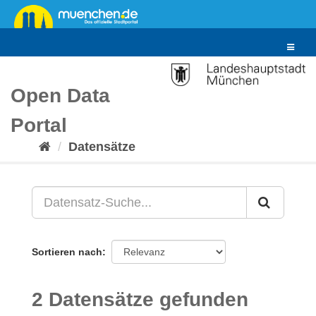
Überspringen
zum
Inhalt
Toggle
navigat
Open Data
Portal
Datensätze
Sortieren nach
2 Datensätze gefunden