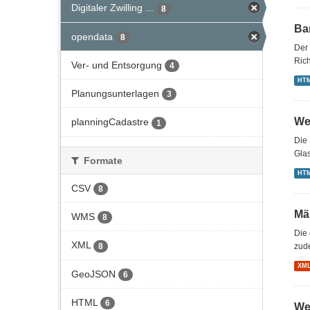
Digitaler Zwilling ...
8
Bar
opendata
8
Der 
Rich
Ver- und Entsorgung
4
HT
Planungsunterlagen
3
We
planningCadastre
1
Die 
Gla
Formate
HT
CSV
8
Mä
WMS
8
Die
XML
8
zud
XM
GeoJSON
6
HTML
6
We