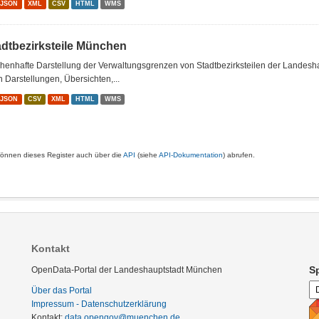
oJSON
XML
CSV
HTML
WMS
adtbezirksteile München
chenhafte Darstellung der Verwaltungsgrenzen von Stadtbezirksteilen der Landes
n Darstellungen, Übersichten,...
oJSON
CSV
XML
HTML
WMS
können dieses Register auch über die
API
(siehe
API-Dokumentation
) abrufen.
Kontakt
S
OpenData-Portal der Landeshauptstadt München
Über das Portal
Impressum - Datenschutzerklärung
Kontakt:
data.opengov@muenchen.de