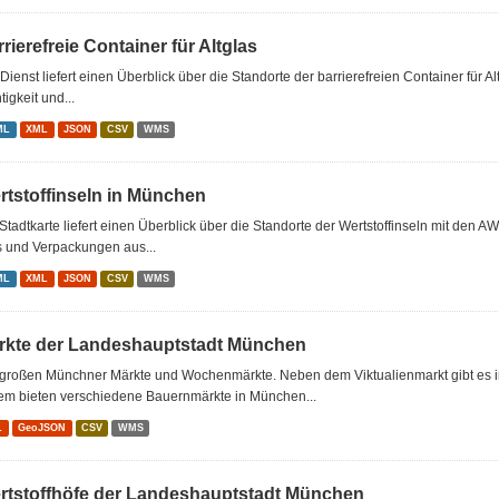
rierefreie Container für Altglas
Dienst liefert einen Überblick über die Standorte der barrierefreien Container für Al
tigkeit und...
ML
XML
JSON
CSV
WMS
rtstoffinseln in München
Stadtkarte liefert einen Überblick über die Standorte der Wertstoffinseln mit den A
s und Verpackungen aus...
ML
XML
JSON
CSV
WMS
rkte der Landeshauptstadt München
 großen Münchner Märkte und Wochenmärkte. Neben dem Viktualienmarkt gibt es 
em bieten verschiedene Bauernmärkte in München...
L
GeoJSON
CSV
WMS
rtstoffhöfe der Landeshauptstadt München