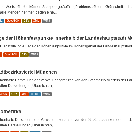
en Wertstoffhöfen können Sie sperrige Abfälle, Problemstoffe und Grünschnitt in 
ßere Mengen nehmen gegen eine...
ML
GeoJSON
CSV
XML
WMS
ge der Höhenfestpunkte innerhalb der Landeshauptstadt 
Dienst stellt die Lage der Höhenfestpunkte im Hoheitsgebiet der Landeshauptstad
L
GeoJSON
CSV
WMS
adtbezirksviertel München
chenhafte Darstellung der Verwaltungsgrenzen von den Stadtbezirksvierteln der 
allen Darstellungen, Übersichten,...
oJSON
CSV
XML
HTML
WMS
adtbezirke
chenhafte Darstellung der Verwaltungsgrenzen von den 25 Stadtbezirken der Lan
allen Darstellungen, Übersichten,...