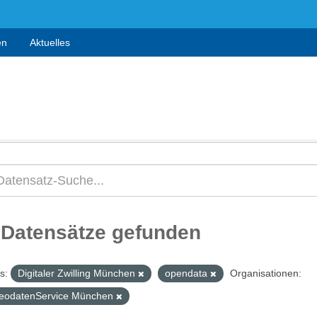
en
Aktuelles
 Datensätze gefunden
s:
Digitaler Zwilling München
opendata
Organisationen:
eodatenService München