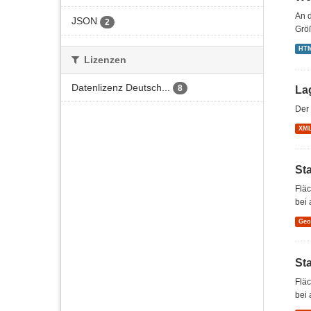
An d
JSON
2
Grö
HT
Lizenzen
Datenlizenz Deutsch...
8
La
Der 
XM
St
Flä
bei 
Ge
St
Flä
bei 