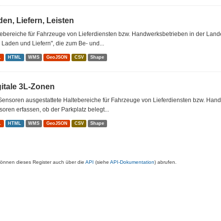
en, Liefern, Leisten
tebereiche für Fahrzeuge von Lieferdiensten bzw. Handwerksbetrieben in der Lan
Laden und Liefern", die zum Be- und...
L
HTML
WMS
GeoJSON
CSV
Shape
gitale 3L-Zonen
Sensoren ausgestattete Haltebereiche für Fahrzeuge von Lieferdiensten bzw. Han
oren erfassen, ob der Parkplatz belegt...
L
HTML
WMS
GeoJSON
CSV
Shape
können dieses Register auch über die
API
(siehe
API-Dokumentation
) abrufen.