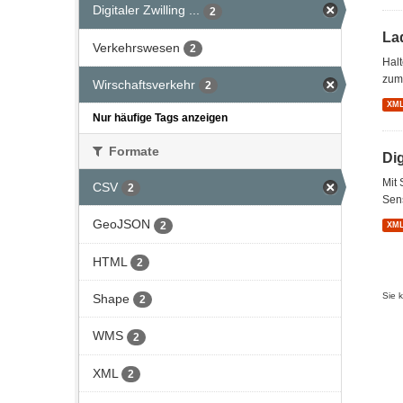
Digitaler Zwilling ...
2
Lad
Verkehrswesen
2
Hal
zum 
Wirschaftsverkehr
2
XM
Nur häufige Tags anzeigen
Formate
Di
Mit 
CSV
2
Sens
GeoJSON
2
XM
HTML
2
Sie 
Shape
2
WMS
2
XML
2