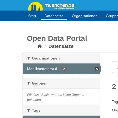
Überspringen
zum
Inhalt
Start
Datensätze
Organisationen
Grupp
Open Data Portal
Datensätze
Organisationen
Mobilitätsreferat d...
2
Gruppen
2
Für diese Suche wurden keine Gruppen
gefunden.
Tag
Org
Tags