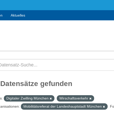
en
Aktuelles
 Datensätze gefunden
s:
Digitaler Zwilling München
Wirschaftsverkehr
anisationen:
Mobilitätsreferat der Landeshauptstadt München
Fo