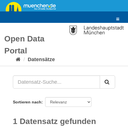
Überspringen
zum
Inhalt
Toggle
navigat
Open Data
Portal
Datensätze
Sortieren nach
1 Datensatz gefunden