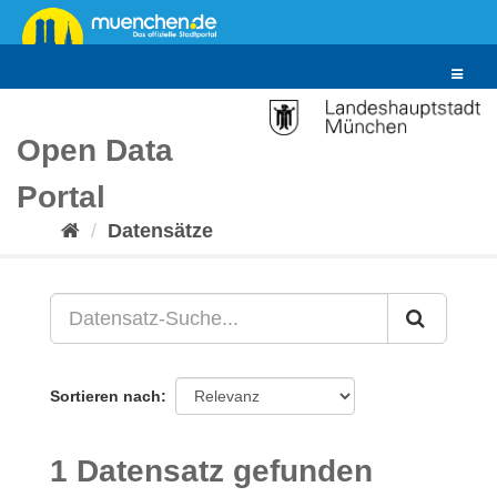
Überspringen
zum
Inhalt
Toggle
navigat
Open Data
Portal
Datensätze
Sortieren nach
1 Datensatz gefunden