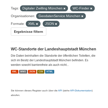
Tags:
Digitaler Zwilling München
WC-Finder
Organisationen:
GeodatenService München
Formate:
XML
JSON
Ergebnisse filtern
WC-Standorte der Landeshauptstadt München
Die Daten beinhalten die Standorte der öffentlichen Toiletten, die
sich im Besitz der Landeshauptstadt München befinden. Es
werden sowohl barrierefreie als auch nicht...
XML
WMS
JSON
CSV
HTML
Sie können dieses Register auch über die
API
(siehe
API-Dokumentation
)
abrufen.