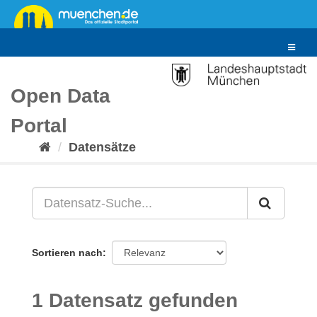
Überspringen
zum
Inhalt
Toggle
navigat
Open Data
Portal
Datensätze
Sortieren nach
1 Datensatz gefunden