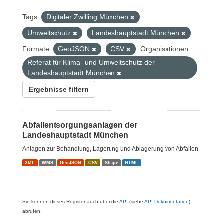
Tags:
Digitaler Zwilling München
Umweltschutz
Landeshauptstadt München
Formate:
GeoJSON
CSV
Organisationen:
Referat für Klima- und Umweltschutz der
Landeshauptstadt München
Ergebnisse filtern
Abfallentsorgungsanlagen der
Landeshauptstadt München
Anlagen zur Behandlung, Lagerung und Ablagerung von Abfällen
XML
WMS
GeoJSON
CSV
Shape
HTML
Sie können dieses Register auch über die
API
(siehe
API-Dokumentation
)
abrufen.