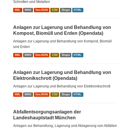
Schrotten und Metallen
XML
WMS
GeoJSON
CSV
Shape
HTML
Anlagen zur Lagerung und Behandlung von
Kompost, Biomüll und Erden (Opendata)
Anlagen zur Lagerung und Behandlung von Kompost, Biomüll
und Erden
XML
WMS
GeoJSON
CSV
Shape
HTML
Anlagen zur Lagerung und Behandlung von
Elektronikschrott (Opendata)
Anlagen zur Lagerung und Behandlung von Elektronikschrott
XML
WMS
GeoJSON
CSV
Shape
HTML
Abfallentsorgungsanlagen der
Landeshauptstadt München
Anlagen zur Behandlung, Lagerung und Ablagerung von Abfällen