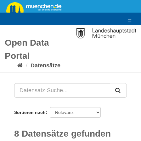
Überspringen
zum
Inhalt
Toggle
navigat
Open Data
Portal
Datensätze
Sortieren nach
8 Datensätze gefunden