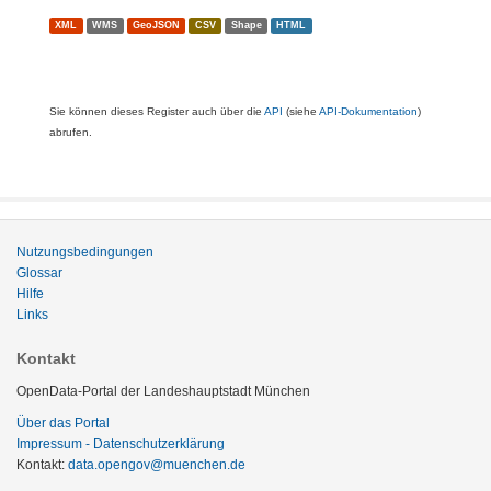
XML
WMS
GeoJSON
CSV
Shape
HTML
Sie können dieses Register auch über die
API
(siehe
API-Dokumentation
)
abrufen.
Nutzungsbedingungen
Glossar
Hilfe
Links
Kontakt
OpenData-Portal der Landeshauptstadt München
Über das Portal
Impressum - Datenschutzerklärung
Kontakt:
data.opengov@muenchen.de