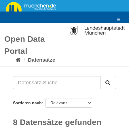
Überspringen
zum
Inhalt
Toggle
navigat
Open Data
Portal
Datensätze
Sortieren nach
8 Datensätze gefunden