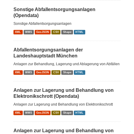
Sonstige Abfallentsorgungsanlagen
(Opendata)
Sonstige Abfallentsorgungsanlagen
XML
WMS
GeoJSON
CSV
Shape
HTML
Abfallentsorgungsanlagen der
Landeshauptstadt München
Anlagen zur Behandlung, Lagerung und Ablagerung von Abfällen
XML
WMS
GeoJSON
CSV
Shape
HTML
Anlagen zur Lagerung und Behandlung von
Elektronikschrott (Opendata)
Anlagen zur Lagerung und Behandlung von Elektronikschrott
XML
WMS
GeoJSON
CSV
Shape
HTML
Anlagen zur Lagerung und Behandlung von