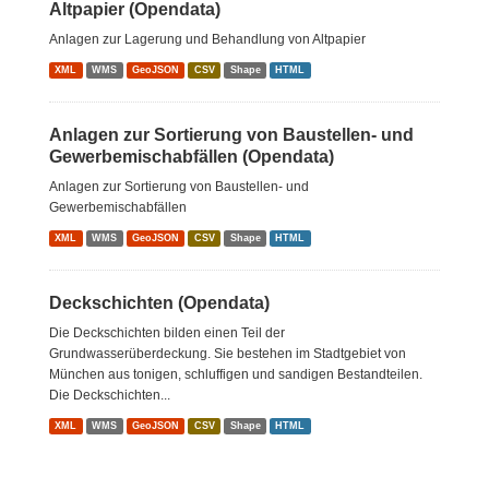
Altpapier (Opendata)
Anlagen zur Lagerung und Behandlung von Altpapier
XML
WMS
GeoJSON
CSV
Shape
HTML
Anlagen zur Sortierung von Baustellen- und
Gewerbemischabfällen (Opendata)
Anlagen zur Sortierung von Baustellen- und
Gewerbemischabfällen
XML
WMS
GeoJSON
CSV
Shape
HTML
Deckschichten (Opendata)
Die Deckschichten bilden einen Teil der
Grundwasserüberdeckung. Sie bestehen im Stadtgebiet von
München aus tonigen, schluffigen und sandigen Bestandteilen.
Die Deckschichten...
XML
WMS
GeoJSON
CSV
Shape
HTML