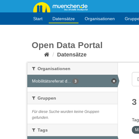
Überspringen
zum
Inhalt
Start
Datensätze
Organisationen
Grupp
Open Data Portal
Datensätze
Organisationen
Mobilitätsreferat d...
3
Gruppen
3
Für diese Suche wurden keine Gruppen
gefunden.
Tag
M
Tags