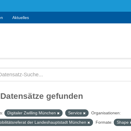
en
Aktuelles
 Datensätze gefunden
s:
Digitaler Zwilling München
Service
Organisationen:
obilitätsreferat der Landeshauptstadt München
Formate:
Shape