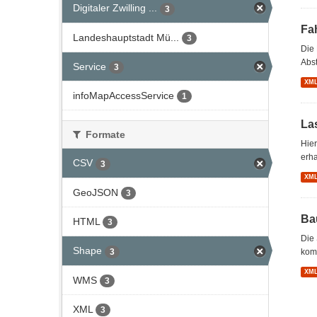
Digitaler Zwilling ...
3
Fa
Landeshauptstadt Mü...
3
Die 
Abst
Service
3
XM
infoMapAccessService
1
La
Formate
Hier
erha
CSV
3
XM
GeoJSON
3
Ba
HTML
3
Die 
Shape
3
kom
XM
WMS
3
XML
3