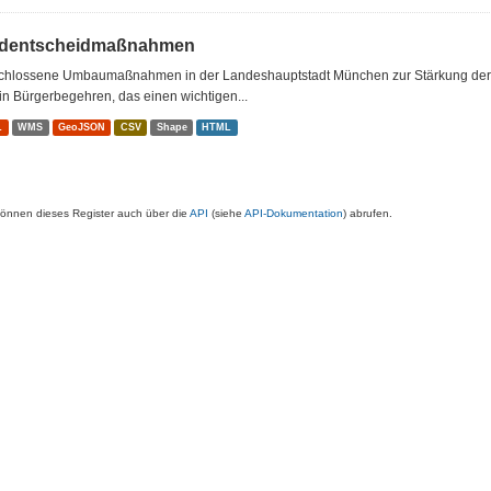
dentscheidmaßnahmen
chlossene Umbaumaßnahmen in der Landeshauptstadt München zur Stärkung der F
ein Bürgerbegehren, das einen wichtigen...
L
WMS
GeoJSON
CSV
Shape
HTML
können dieses Register auch über die
API
(siehe
API-Dokumentation
) abrufen.