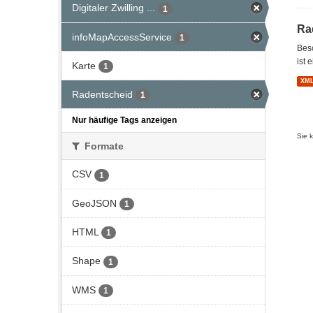
Digitaler Zwilling ...
1
Ra
infoMapAccessService
1
Bes
ist 
Karte
1
XM
Radentscheid
1
Nur häufige Tags anzeigen
Sie 
Formate
CSV
1
GeoJSON
1
HTML
1
Shape
1
WMS
1