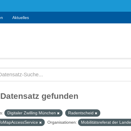
en
Aktuelles
 Datensatz gefunden
s:
Digitaler Zwilling München
Radentscheid
nfoMapAccessService
Organisationen:
Mobilitätsreferat der Lan