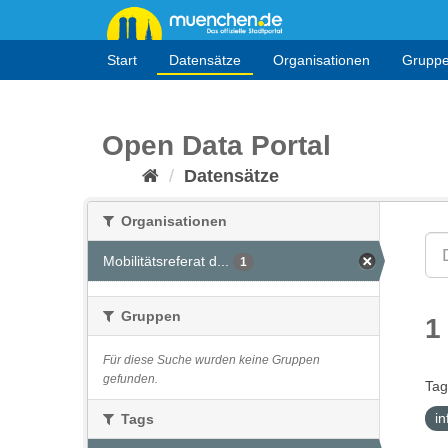
Überspringen
zum
Inhalt
Start
Datensätze
Organisationen
Grupp
Open Data Portal
Datensätze
Organisationen
Mobilitätsreferat d...
1
Gruppen
1
Für diese Suche wurden keine Gruppen
gefunden.
Tag
i
Tags