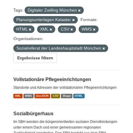
Tags:
Digitaler Zwilling München
Planungsunterlagen Kataster
Formate:
HTML
XML
CSV
WMS
Organisationen:
Sozialreferat der Landeshauptstadt München
Ergebnisse filtern
Vollstationäre Pflegeeinrichtungen
Standorte und Adressen der vollstationären Pflegeeinrichtungen
XML
WMS
GeoJSON
CSV
Shape
HTML
Sozialbürgerhaus
Im SBH werden die bürgerorientierten sozialen Dienstleistungen
unter einem Dach und einer gemeinsamen regionalen