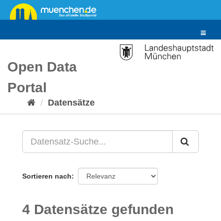
Überspringen
zum
Inhalt
Toggle
navigat
Open Data
Portal
Datensätze
Sortieren nach
4 Datensätze gefunden