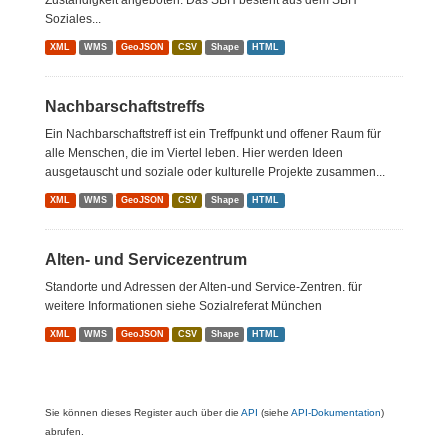
Zuständigkeit angeboten. Das SBH besteht aus dem SBH
Soziales...
XML
WMS
GeoJSON
CSV
Shape
HTML
Nachbarschaftstreffs
Ein Nachbarschaftstreff ist ein Treffpunkt und offener Raum für
alle Menschen, die im Viertel leben. Hier werden Ideen
ausgetauscht und soziale oder kulturelle Projekte zusammen...
XML
WMS
GeoJSON
CSV
Shape
HTML
Alten- und Servicezentrum
Standorte und Adressen der Alten-und Service-Zentren. für
weitere Informationen siehe Sozialreferat München
XML
WMS
GeoJSON
CSV
Shape
HTML
Sie können dieses Register auch über die
API
(siehe
API-Dokumentation
)
abrufen.