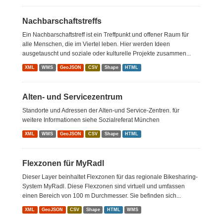
Nachbarschaftstreffs
Ein Nachbarschaftstreff ist ein Treffpunkt und offener Raum für
alle Menschen, die im Viertel leben. Hier werden Ideen
ausgetauscht und soziale oder kulturelle Projekte zusammen...
XML
WMS
GeoJSON
CSV
Shape
HTML
Alten- und Servicezentrum
Standorte und Adressen der Alten-und Service-Zentren. für
weitere Informationen siehe Sozialreferat München
XML
WMS
GeoJSON
CSV
Shape
HTML
Flexzonen für MyRadl
Dieser Layer beinhaltet Flexzonen für das regionale Bikesharing-
System MyRadl. Diese Flexzonen sind virtuell und umfassen
einen Bereich von 100 m Durchmesser. Sie befinden sich...
XML
GeoJSON
CSV
Shape
HTML
WMS