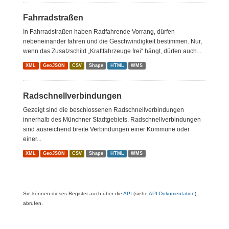
Fahrradstraßen
In Fahrradstraßen haben Radfahrende Vorrang, dürfen
nebeneinander fahren und die Geschwindigkeit bestimmen. Nur,
wenn das Zusatzschild „Kraftfahrzeuge frei“ hängt, dürfen auch...
XML
GeoJSON
CSV
Shape
HTML
WMS
Radschnellverbindungen
Gezeigt sind die beschlossenen Radschnellverbindungen
innerhalb des Münchner Stadtgebiets. Radschnellverbindungen
sind ausreichend breite Verbindungen einer Kommune oder
einer...
XML
GeoJSON
CSV
Shape
HTML
WMS
Sie können dieses Register auch über die
API
(siehe
API-Dokumentation
)
abrufen.