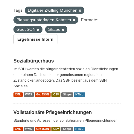
Tags:
Digitaler Zwilling München
Planungsunterlagen Kataster
Formate:
GeoJSON
Shape
Ergebnisse filtern
Sozialbürgerhaus
Im SBH werden die bürgerorientierten sozialen Dienstleistungen
unter einem Dach und einer gemeinsamen regionalen
Zuständigkeit angeboten. Das SBH besteht aus dem SBH
Soziales...
XML
WMS
GeoJSON
CSV
Shape
HTML
Vollstationäre Pflegeeinrichtungen
Standorte und Adressen der vollstationären Pflegeeinrichtungen
XML
WMS
GeoJSON
CSV
Shape
HTML