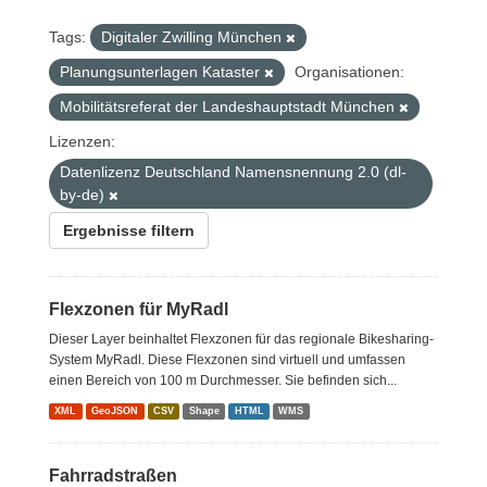
Tags:
Digitaler Zwilling München
Planungsunterlagen Kataster
Organisationen:
Mobilitätsreferat der Landeshauptstadt München
Lizenzen:
Datenlizenz Deutschland Namensnennung 2.0 (dl-
by-de)
Ergebnisse filtern
Flexzonen für MyRadl
Dieser Layer beinhaltet Flexzonen für das regionale Bikesharing-
System MyRadl. Diese Flexzonen sind virtuell und umfassen
einen Bereich von 100 m Durchmesser. Sie befinden sich...
XML
GeoJSON
CSV
Shape
HTML
WMS
Fahrradstraßen