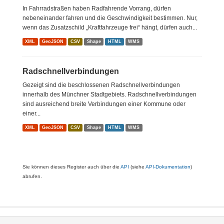
In Fahrradstraßen haben Radfahrende Vorrang, dürfen
nebeneinander fahren und die Geschwindigkeit bestimmen. Nur,
wenn das Zusatzschild „Kraftfahrzeuge frei“ hängt, dürfen auch...
XML
GeoJSON
CSV
Shape
HTML
WMS
Radschnellverbindungen
Gezeigt sind die beschlossenen Radschnellverbindungen
innerhalb des Münchner Stadtgebiets. Radschnellverbindungen
sind ausreichend breite Verbindungen einer Kommune oder
einer...
XML
GeoJSON
CSV
Shape
HTML
WMS
Sie können dieses Register auch über die
API
(siehe
API-Dokumentation
)
abrufen.