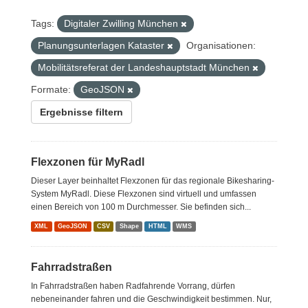
Tags:
Digitaler Zwilling München
Planungsunterlagen Kataster
Organisationen:
Mobilitätsreferat der Landeshauptstadt München
Formate:
GeoJSON
Ergebnisse filtern
Flexzonen für MyRadl
Dieser Layer beinhaltet Flexzonen für das regionale Bikesharing-
System MyRadl. Diese Flexzonen sind virtuell und umfassen
einen Bereich von 100 m Durchmesser. Sie befinden sich...
XML
GeoJSON
CSV
Shape
HTML
WMS
Fahrradstraßen
In Fahrradstraßen haben Radfahrende Vorrang, dürfen
nebeneinander fahren und die Geschwindigkeit bestimmen. Nur,