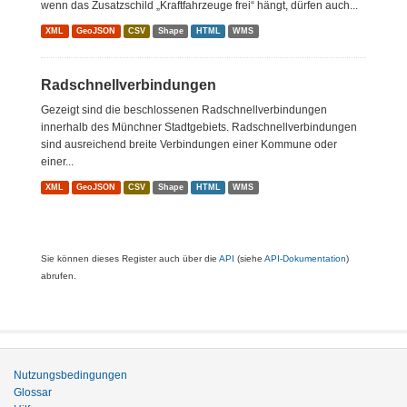
wenn das Zusatzschild „Kraftfahrzeuge frei“ hängt, dürfen auch...
XML
GeoJSON
CSV
Shape
HTML
WMS
Radschnellverbindungen
Gezeigt sind die beschlossenen Radschnellverbindungen
innerhalb des Münchner Stadtgebiets. Radschnellverbindungen
sind ausreichend breite Verbindungen einer Kommune oder
einer...
XML
GeoJSON
CSV
Shape
HTML
WMS
Sie können dieses Register auch über die
API
(siehe
API-Dokumentation
)
abrufen.
Nutzungsbedingungen
Glossar