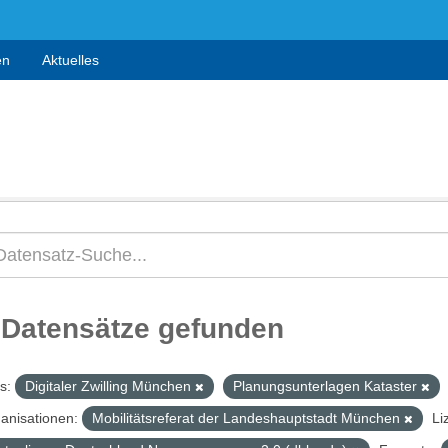
en
Aktuelles
 Datensätze gefunden
s:
Digitaler Zwilling München
Planungsunterlagen Kataster
anisationen:
Mobilitätsreferat der Landeshauptstadt München
Li