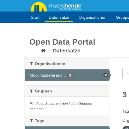
Überspringen
zum
Inhalt
Start
Datensätze
Organisationen
Grupp
Open Data Portal
Datensätze
Organisationen
Mobilitätsreferat d...
3
Gruppen
3
Für diese Suche wurden keine Gruppen
gefunden.
Tag
Org
Tags