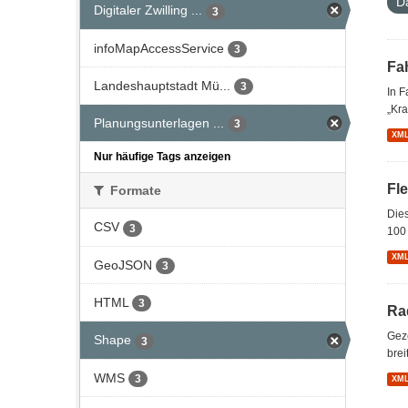
D
Digitaler Zwilling ...
3
infoMapAccessService
3
Fa
Landeshauptstadt Mü...
3
In 
„Kra
Planungsunterlagen ...
3
XM
Nur häufige Tags anzeigen
Fl
Formate
Dies
CSV
3
100 
XM
GeoJSON
3
HTML
3
Ra
Gez
Shape
3
brei
WMS
3
XM