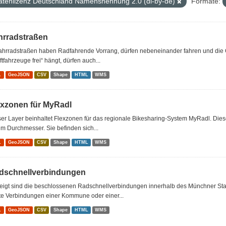
atenlizenz Deutschland Namensnennung 2.0 (dl-by-de)
Formate:
hrradstraßen
Fahrradstraßen haben Radfahrende Vorrang, dürfen nebeneinander fahren und die 
ftfahrzeuge frei“ hängt, dürfen auch...
L
GeoJSON
CSV
Shape
HTML
WMS
exzonen für MyRadl
er Layer beinhaltet Flexzonen für das regionale Bikesharing-System MyRadl. Dies
m Durchmesser. Sie befinden sich...
L
GeoJSON
CSV
Shape
HTML
WMS
dschnellverbindungen
eigt sind die beschlossenen Radschnellverbindungen innerhalb des Münchner Sta
te Verbindungen einer Kommune oder einer...
L
GeoJSON
CSV
Shape
HTML
WMS