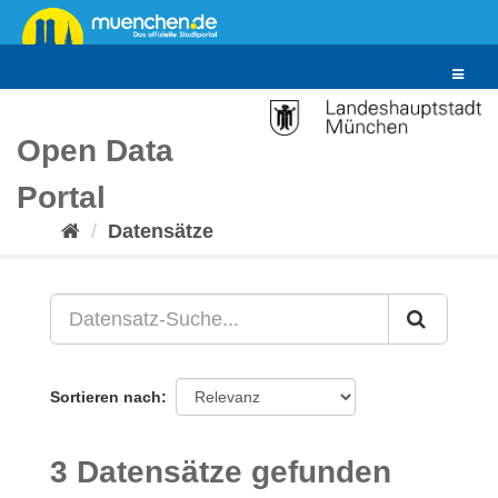
Überspringen
zum
Inhalt
Toggle
navigat
Open Data
Portal
Datensätze
Sortieren nach
3 Datensätze gefunden