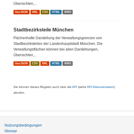
Übersichten,...
GeoJSON
XML
CSV
HTML
WMS
Stadtbezirksteile München
Flächenhafte Darstellung der Verwaltungsgrenzen von
Stadtbezirksteilen der Landeshauptstadt München. Die
Verwaltungsflächen können bei allen Darstellungen,
Übersichten,...
GeoJSON
CSV
XML
HTML
WMS
Sie können dieses Register auch über die
API
(siehe
API-Dokumentation
)
abrufen.
Nutzungsbedingungen
Glossar