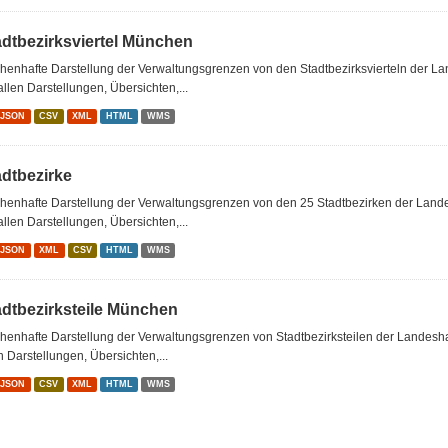
adtbezirksviertel München
chenhafte Darstellung der Verwaltungsgrenzen von den Stadtbezirksvierteln der 
allen Darstellungen, Übersichten,...
oJSON
CSV
XML
HTML
WMS
adtbezirke
chenhafte Darstellung der Verwaltungsgrenzen von den 25 Stadtbezirken der Lan
allen Darstellungen, Übersichten,...
oJSON
XML
CSV
HTML
WMS
adtbezirksteile München
chenhafte Darstellung der Verwaltungsgrenzen von Stadtbezirksteilen der Landes
n Darstellungen, Übersichten,...
oJSON
CSV
XML
HTML
WMS