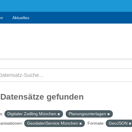
en
Aktuelles
 Datensätze gefunden
s:
Digitaler Zwilling München
Planungsunterlagen
anisationen:
GeodatenService München
Formate:
GeoJSON