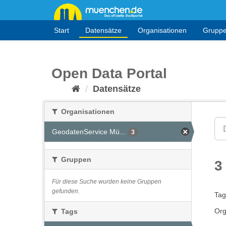
Überspringen
zum
Inhalt
Start
Datensätze
Organisationen
Grupp
Open Data Portal
Datensätze
Organisationen
GeodatenService Mü...
3
Gruppen
3
Für diese Suche wurden keine Gruppen
gefunden.
Tag
Org
Tags