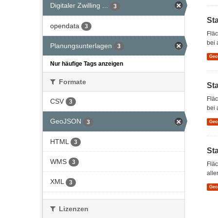
Digitaler Zwilling ...
3
St
opendata
3
Flä
bei 
Planungsunterlagen
3
Ge
Nur häufige Tags anzeigen
Formate
St
Flä
CSV
3
bei 
GeoJSON
3
Ge
HTML
3
St
WMS
3
Flä
alle
XML
3
Ge
Lizenzen