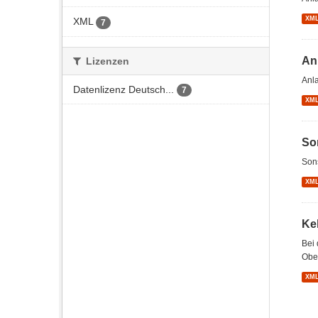
XM
XML
7
An
Lizenzen
Anl
Datenlizenz Deutsch...
7
XM
So
Son
XM
Ke
Bei 
Ober
XM