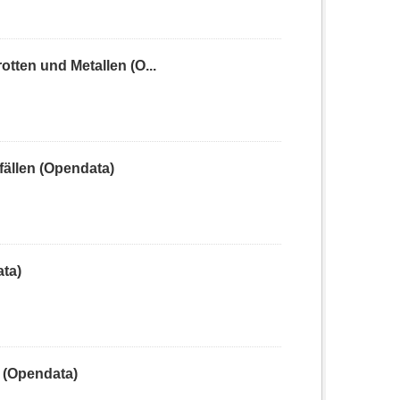
ten und Metallen (O...
ällen (Opendata)
ta)
 (Opendata)