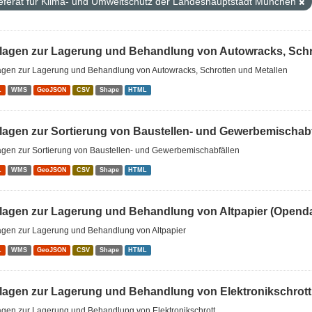
eferat für Klima- und Umweltschutz der Landeshauptstadt München
lagen zur Lagerung und Behandlung von Autowracks, Schrot
agen zur Lagerung und Behandlung von Autowracks, Schrotten und Metallen
L
WMS
GeoJSON
CSV
Shape
HTML
lagen zur Sortierung von Baustellen- und Gewerbemischabf
agen zur Sortierung von Baustellen- und Gewerbemischabfällen
L
WMS
GeoJSON
CSV
Shape
HTML
lagen zur Lagerung und Behandlung von Altpapier (Openda
agen zur Lagerung und Behandlung von Altpapier
L
WMS
GeoJSON
CSV
Shape
HTML
lagen zur Lagerung und Behandlung von Elektronikschrott
agen zur Lagerung und Behandlung von Elektronikschrott