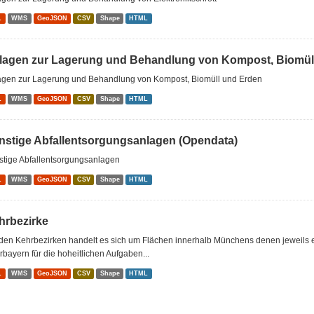
L
WMS
GeoJSON
CSV
Shape
HTML
lagen zur Lagerung und Behandlung von Kompost, Biomüll
agen zur Lagerung und Behandlung von Kompost, Biomüll und Erden
L
WMS
GeoJSON
CSV
Shape
HTML
nstige Abfallentsorgungsanlagen (Opendata)
stige Abfallentsorgungsanlagen
L
WMS
GeoJSON
CSV
Shape
HTML
hrbezirke
den Kehrbezirken handelt es sich um Flächen innerhalb Münchens denen jeweils e
bayern für die hoheitlichen Aufgaben...
L
WMS
GeoJSON
CSV
Shape
HTML