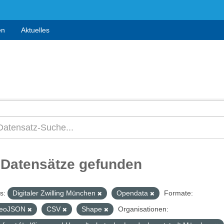
en
Aktuelles
 Datensätze gefunden
s:
Digitaler Zwilling München
Opendata
Formate:
eoJSON
CSV
Shape
Organisationen: