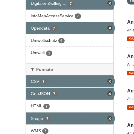
R
Digitaler Zwilling ...
7
infoMapAccessService
7
An
Opendata
7
Anl
XM
Umweltschutz
6
Umwelt
1
An
Anl
Formate
XM
CSV
7
An
GeoJSON
7
Anl
HTML
7
XM
Shape
7
An
WMS
7
Anl