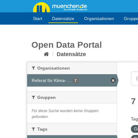
Überspringen
zum
Inhalt
Start
Datensätze
Organisationen
Grupp
Open Data Portal
Datensätze
Organisationen
Referat für Klima- ...
7
Gruppen
7
Für diese Suche wurden keine Gruppen
gefunden.
Tag
G
Tags