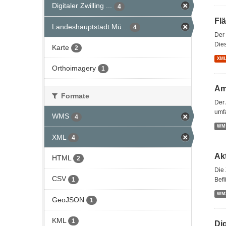
Digitaler Zwilling ...
4
Fl
Landeshauptstadt Mü...
4
Der
Dies
Karte
2
XM
Orthoimagery
1
Am
Formate
Der 
umf
WMS
4
WM
XML
4
Ak
HTML
2
Die 
CSV
1
Befl
WM
GeoJSON
1
KML
1
Di