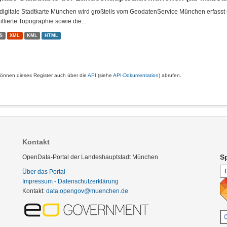
digitale Stadtkarte München wird großteils vom GeodatenService München erfasst u
illierte Topographie sowie die...
S
XML
KML
HTML
können dieses Register auch über die
API
(siehe
API-Dokumentation
) abrufen.
Kontakt
S
OpenData-Portal der Landeshauptstadt München
Über das Portal
Impressum - Datenschutzerklärung
Kontakt:
data.opengov@muenchen.de