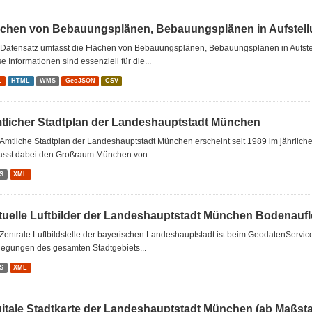
ächen von Bebauungsplänen, Bebauungsplänen in Aufstellu
 Datensatz umfasst die Flächen von Bebauungsplänen, Bebauungsplänen in Aufst
e Informationen sind essenziell für die...
L
HTML
WMS
GeoJSON
CSV
tlicher Stadtplan der Landeshauptstadt München
Amtliche Stadtplan der Landeshauptstadt München erscheint seit 1989 im jährlic
asst dabei den Großraum München von...
S
XML
tuelle Luftbilder der Landeshauptstadt München Bodenau
Zentrale Luftbildstelle der bayerischen Landeshauptstadt ist beim GeodatenServi
iegungen des gesamten Stadtgebiets...
S
XML
gitale Stadtkarte der Landeshauptstadt München (ab Maßsta