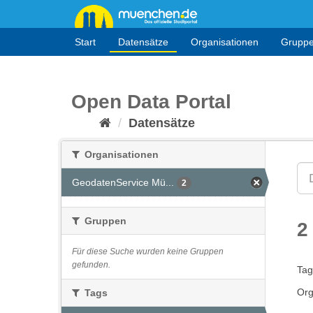
Überspringen
zum
Inhalt
Start
Datensätze
Organisationen
Grupp
Open Data Portal
Datensätze
Organisationen
GeodatenService Mü...
2
Gruppen
2
Für diese Suche wurden keine Gruppen
gefunden.
Tag
Org
Tags