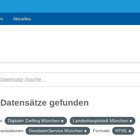
en
Aktuelles
 Datensätze gefunden
s:
Digitaler Zwilling München
Landeshauptstadt München
anisationen:
GeodatenService München
Formate:
HTML