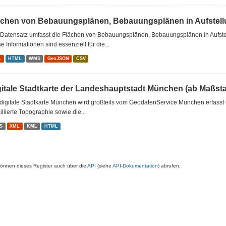
ächen von Bebauungsplänen, Bebauungsplänen in Aufstellu
 Datensatz umfasst die Flächen von Bebauungsplänen, Bebauungsplänen in Aufst
e Informationen sind essenziell für die...
L
HTML
WMS
GeoJSON
CSV
gitale Stadtkarte der Landeshauptstadt München (ab Maßsta
digitale Stadtkarte München wird großteils vom GeodatenService München erfasst u
illierte Topographie sowie die...
S
XML
KML
HTML
können dieses Register auch über die
API
(siehe
API-Dokumentation
) abrufen.