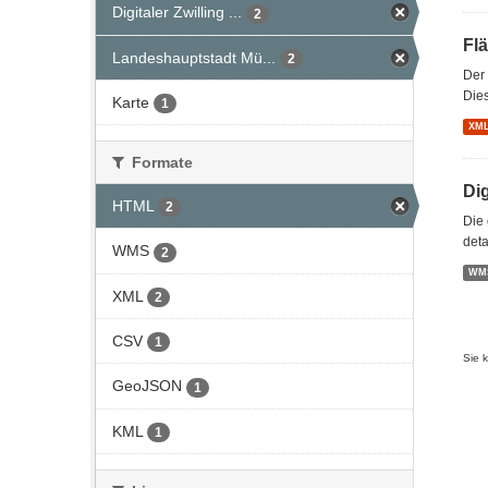
Digitaler Zwilling ...
2
Fl
Landeshauptstadt Mü...
2
Der
Dies
Karte
1
XM
Formate
Di
HTML
2
Die 
deta
WMS
2
WM
XML
2
CSV
1
Sie 
GeoJSON
1
KML
1