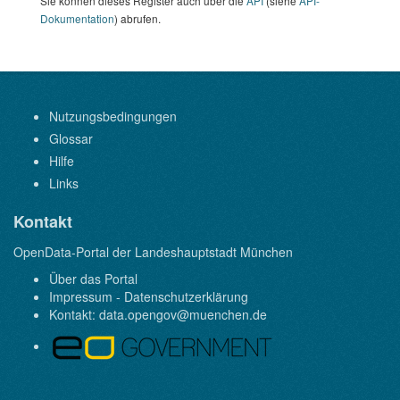
Sie können dieses Register auch über die
API
(siehe
API-
Dokumentation
) abrufen.
Nutzungsbedingungen
Glossar
Hilfe
Links
Kontakt
OpenData-Portal der Landeshauptstadt München
Über das Portal
Impressum - Datenschutzerklärung
Kontakt:
data.opengov@muenchen.de