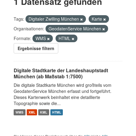
1 Datensatz gefunden
Tags:
Digitaler Zwilling München
Karte
Organisationen:
GeodatenService München
Formate:
WMS
HTML
Ergebnisse filtern
Digitale Stadtkarte der Landeshauptstadt
München (ab Maßstab 1:7500)
Die digitale Stadtkarte München wird großteils vom
GeodatenService München erfasst und fortgeführt.
Dieses Kartenwerk beinhaltet eine detaillierte
Topographie sowie die...
WMS
XML
KML
HTML