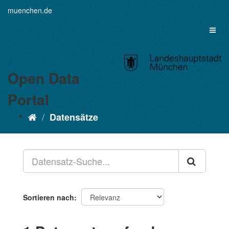
Überspringen
muenchen.de
zum
Inhalt
Toggl
naviga
Open Data
Portal
Datensätze
Sortieren nach