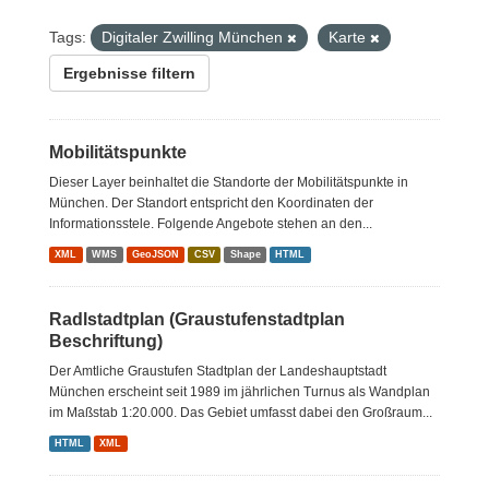
Tags:
Digitaler Zwilling München
Karte
Ergebnisse filtern
Mobilitätspunkte
Dieser Layer beinhaltet die Standorte der Mobilitätspunkte in
München. Der Standort entspricht den Koordinaten der
Informationsstele. Folgende Angebote stehen an den...
XML
WMS
GeoJSON
CSV
Shape
HTML
Radlstadtplan (Graustufenstadtplan
Beschriftung)
Der Amtliche Graustufen Stadtplan der Landeshauptstadt
München erscheint seit 1989 im jährlichen Turnus als Wandplan
im Maßstab 1:20.000. Das Gebiet umfasst dabei den Großraum...
HTML
XML