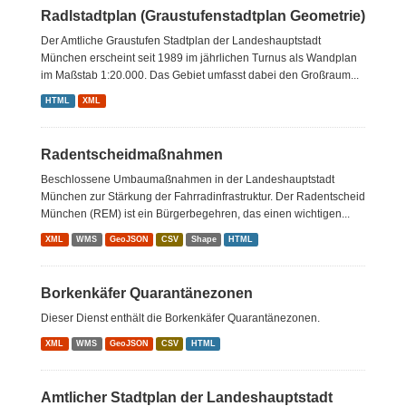
Radlstadtplan (Graustufenstadtplan Geometrie)
Der Amtliche Graustufen Stadtplan der Landeshauptstadt
München erscheint seit 1989 im jährlichen Turnus als Wandplan
im Maßstab 1:20.000. Das Gebiet umfasst dabei den Großraum...
HTML
XML
Radentscheidmaßnahmen
Beschlossene Umbaumaßnahmen in der Landeshauptstadt
München zur Stärkung der Fahrradinfrastruktur. Der Radentscheid
München (REM) ist ein Bürgerbegehren, das einen wichtigen...
XML
WMS
GeoJSON
CSV
Shape
HTML
Borkenkäfer Quarantänezonen
Dieser Dienst enthält die Borkenkäfer Quarantänezonen.
XML
WMS
GeoJSON
CSV
HTML
Amtlicher Stadtplan der Landeshauptstadt