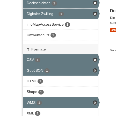
Deckschichten
1
De
Digitaler Zwilling ...
1
Die 
sand
infoMapAccessService
1
XM
Umweltschutz
1
Formate
Sie 
CSV
1
GeoJSON
1
HTML
1
Shape
1
WMS
1
XML
1