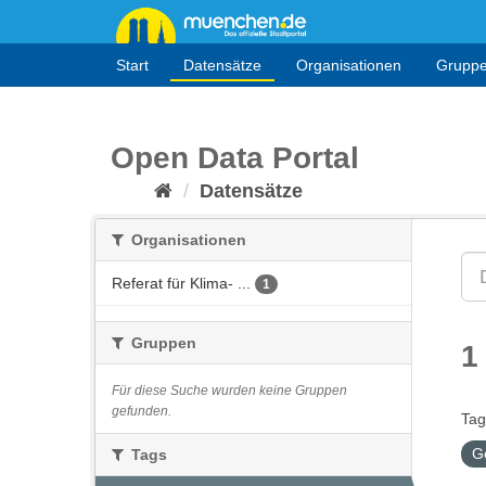
Überspringen
zum
Inhalt
Start
Datensätze
Organisationen
Grupp
Open Data Portal
Datensätze
Organisationen
Referat für Klima- ...
1
Gruppen
1
Für diese Suche wurden keine Gruppen
gefunden.
Tag
G
Tags