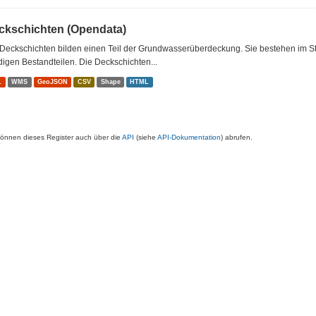
ckschichten (Opendata)
Deckschichten bilden einen Teil der Grundwasserüberdeckung. Sie bestehen im St
igen Bestandteilen. Die Deckschichten...
L
WMS
GeoJSON
CSV
Shape
HTML
können dieses Register auch über die
API
(siehe
API-Dokumentation
) abrufen.