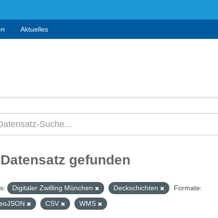
en
Aktuelles
 Datensatz gefunden
s:
Digitaler Zwilling München
Deckschichten
Formate:
eoJSON
CSV
WMS