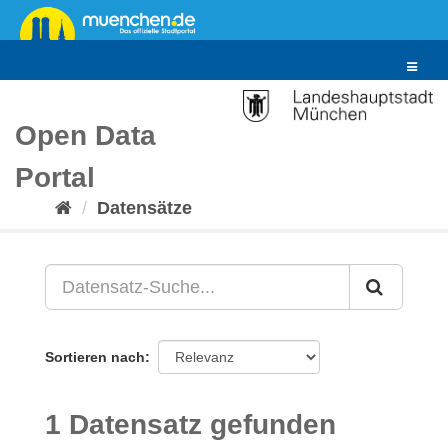
Überspringen
zum
Inhalt
Toggle
navigat
Open Data
Portal
Datensätze
Sortieren nach
1 Datensatz gefunden