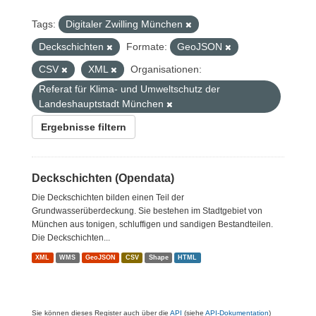
Tags:
Digitaler Zwilling München
Deckschichten
Formate:
GeoJSON
CSV
XML
Organisationen:
Referat für Klima- und Umweltschutz der
Landeshauptstadt München
Ergebnisse filtern
Deckschichten (Opendata)
Die Deckschichten bilden einen Teil der
Grundwasserüberdeckung. Sie bestehen im Stadtgebiet von
München aus tonigen, schluffigen und sandigen Bestandteilen.
Die Deckschichten...
XML
WMS
GeoJSON
CSV
Shape
HTML
Sie können dieses Register auch über die
API
(siehe
API-Dokumentation
)