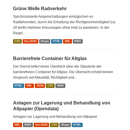
Grüne Welle Radverkehr
Synchronisierte Ampelschaltungen ermöglichen es
Radfahrenden, durch die Erhaltung der Richtgeschwindigkeit (ca.
20 km/h) mehrere Kreuzungen ohne Halt zu passieren. In der
Regel...
CSV
GeoJSON
Shape
HTML
XML
WMS
Barrierefreie Container für Altglas
Der Dienst liefert einen Überblick über die Standorte der
barrierefreien Container für Altglas. Die Übersicht erhebt keinen
Anspruch auf Aktualität, Richtigkeit und...
HTML
XML
JSON
CSV
WMS
Anlagen zur Lagerung und Behandlung von
Altpapier (Opendata)
Anlagen zur Lagerung und Behandlung von Altpapier
XML
WMS
GeoJSON
CSV
Shape
HTML