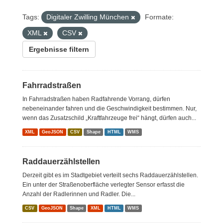
Tags:
Digitaler Zwilling München
Formate:
XML
CSV
Ergebnisse filtern
Fahrradstraßen
In Fahrradstraßen haben Radfahrende Vorrang, dürfen
nebeneinander fahren und die Geschwindigkeit bestimmen. Nur,
wenn das Zusatzschild „Kraftfahrzeuge frei“ hängt, dürfen auch...
XML
GeoJSON
CSV
Shape
HTML
WMS
Raddauerzählstellen
Derzeit gibt es im Stadtgebiet verteilt sechs Raddauerzählstellen.
Ein unter der Straßenoberfläche verlegter Sensor erfasst die
Anzahl der Radlerinnen und Radler. Die...
CSV
GeoJSON
Shape
XML
HTML
WMS