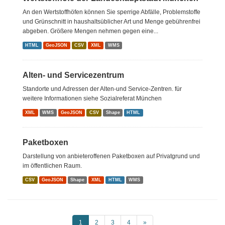
An den Wertstoffhöfen können Sie sperrige Abfälle, Problemstoffe
und Grünschnitt in haushaltsüblicher Art und Menge gebührenfrei
abgeben. Größere Mengen nehmen gegen eine...
HTML
GeoJSON
CSV
XML
WMS
Alten- und Servicezentrum
Standorte und Adressen der Alten-und Service-Zentren. für
weitere Informationen siehe Sozialreferat München
XML
WMS
GeoJSON
CSV
Shape
HTML
Paketboxen
Darstellung von anbieteroffenen Paketboxen auf Privatgrund und
im öffentlichen Raum.
CSV
GeoJSON
Shape
XML
HTML
WMS
1
2
3
4
»