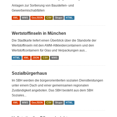
Anlagen zur Sortierung von Baustellen- und
Gewerbemischabfällen
XML
WMS
GeoJSON
CSV
Shape
HTML
Wertstoffinseln in München
Die Stadtkarte liefert einen Überblick über die Standorte der
Wertstoffinseln mit den AWM-Altkleidercontainern und den
Wertstoffcontainern für Glas und Verpackungen aus...
HTML
XML
JSON
CSV
WMS
Sozialbürgerhaus
Im SBH werden die bürgerorientierten sozialen Dienstleistungen
unter einem Dach und einer gemeinsamen regionalen
Zuständigkeit angeboten. Das SBH besteht aus dem SBH
Soziales...
XML
WMS
GeoJSON
CSV
Shape
HTML