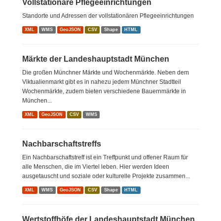
Vollstationäre Pflegeeinrichtungen
Standorte und Adressen der vollstationären Pflegeeinrichtungen
XML
WMS
GeoJSON
CSV
Shape
HTML
Märkte der Landeshauptstadt München
Die großen Münchner Märkte und Wochenmärkte. Neben dem
Viktualienmarkt gibt es in nahezu jedem Münchner Stadtteil
Wochenmärkte, zudem bieten verschiedene Bauernmärkte in
München...
XML
GeoJSON
CSV
WMS
Nachbarschaftstreffs
Ein Nachbarschaftstreff ist ein Treffpunkt und offener Raum für
alle Menschen, die im Viertel leben. Hier werden Ideen
ausgetauscht und soziale oder kulturelle Projekte zusammen...
XML
WMS
GeoJSON
CSV
Shape
HTML
Wertstoffhöfe der Landeshauptstadt München