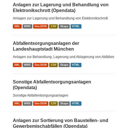
Anlagen zur Lagerung und Behandlung von
Elektronikschrott (Opendata)
Anlagen zur Lagerung und Behandlung von Elektronikschrott
XML
WMS
GeoJSON
CSV
Shape
HTML
Abfallentsorgungsanlagen der
Landeshauptstadt München
Anlagen zur Behandlung, Lagerung und Ablagerung von Abfällen
XML
WMS
GeoJSON
CSV
Shape
HTML
Sonstige Abfallentsorgungsanlagen
(Opendata)
Sonstige Abfallentsorgungsanlagen
XML
WMS
GeoJSON
CSV
Shape
HTML
Anlagen zur Sortierung von Baustellen- und
Gewerbemischabfällen (Opendata)