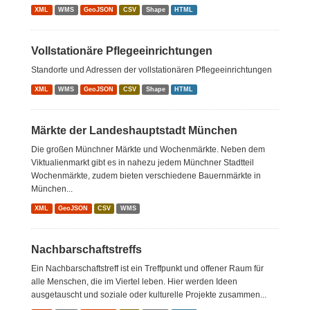
XML
WMS
GeoJSON
CSV
Shape
HTML
Vollstationäre Pflegeeinrichtungen
Standorte und Adressen der vollstationären Pflegeeinrichtungen
XML
WMS
GeoJSON
CSV
Shape
HTML
Märkte der Landeshauptstadt München
Die großen Münchner Märkte und Wochenmärkte. Neben dem
Viktualienmarkt gibt es in nahezu jedem Münchner Stadtteil
Wochenmärkte, zudem bieten verschiedene Bauernmärkte in
München...
XML
GeoJSON
CSV
WMS
Nachbarschaftstreffs
Ein Nachbarschaftstreff ist ein Treffpunkt und offener Raum für
alle Menschen, die im Viertel leben. Hier werden Ideen
ausgetauscht und soziale oder kulturelle Projekte zusammen...