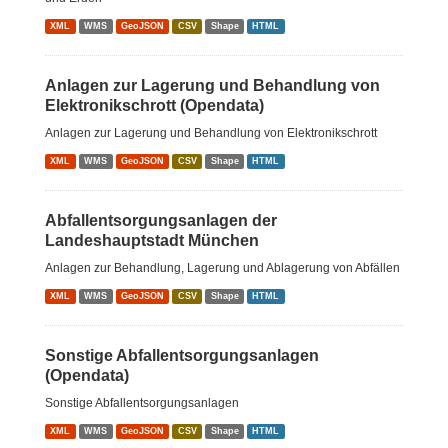
XML
WMS
GeoJSON
CSV
Shape
HTML
Anlagen zur Lagerung und Behandlung von
Elektronikschrott (Opendata)
Anlagen zur Lagerung und Behandlung von Elektronikschrott
XML
WMS
GeoJSON
CSV
Shape
HTML
Abfallentsorgungsanlagen der
Landeshauptstadt München
Anlagen zur Behandlung, Lagerung und Ablagerung von Abfällen
XML
WMS
GeoJSON
CSV
Shape
HTML
Sonstige Abfallentsorgungsanlagen
(Opendata)
Sonstige Abfallentsorgungsanlagen
XML
WMS
GeoJSON
CSV
Shape
HTML