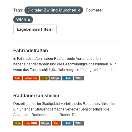
Tags:
Digitaler Zwilling München
Formate:
WMS
Ergebnisse filtern
Fahrradstraßen
In Fahrradstraßen haben Radfahrende Vorrang, dürfen
nebeneinander fahren und die Geschwindigkeit bestimmen. Nur,
wenn das Zusatzschild „Kraftfahrzeuge frei“ hängt, dürfen auch...
XML
GeoJSON
CSV
Shape
HTML
WMS
Raddauerzählstellen
Derzeit gibt es im Stadtgebiet verteilt sechs Raddauerzählstellen.
Ein unter der Straßenoberfläche verlegter Sensor erfasst die
Anzahl der Radlerinnen und Radler. Die...
CSV
GeoJSON
Shape
XML
HTML
WMS