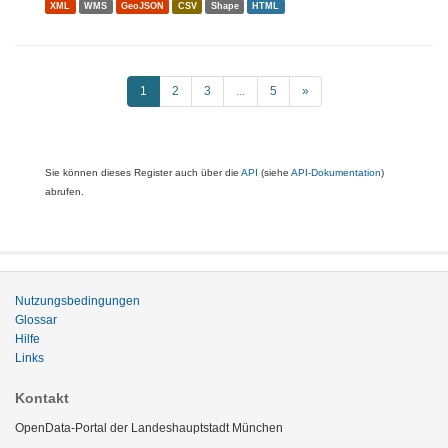
XML
WMS
GeoJSON
CSV
Shape
HTML
1
2
3
...
5
»
Sie können dieses Register auch über die
API
(siehe
API-Dokumentation
)
abrufen.
Nutzungsbedingungen
Glossar
Hilfe
Links
Kontakt
OpenData-Portal der Landeshauptstadt München