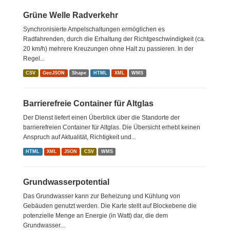
Grüne Welle Radverkehr
Synchronisierte Ampelschaltungen ermöglichen es
Radfahrenden, durch die Erhaltung der Richtgeschwindigkeit (ca.
20 km/h) mehrere Kreuzungen ohne Halt zu passieren. In der
Regel...
CSV
GeoJSON
Shape
HTML
XML
WMS
Barrierefreie Container für Altglas
Der Dienst liefert einen Überblick über die Standorte der
barrierefreien Container für Altglas. Die Übersicht erhebt keinen
Anspruch auf Aktualität, Richtigkeit und...
HTML
XML
JSON
CSV
WMS
Grundwasserpotential
Das Grundwasser kann zur Beheizung und Kühlung von
Gebäuden genutzt werden. Die Karte stellt auf Blockebene die
potenzielle Menge an Energie (in Watt) dar, die dem
Grundwasser...