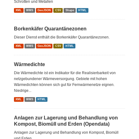
Schrotten und Metallen
XML
WMS
GeoJSON
CSV
Shape
HTML
Borkenkäfer Quarantänezonen
Dieser Dienst enthält die Borkenkäfer Quarantänezonen.
XML
WMS
GeoJSON
CSV
HTML
Wärmedichte
Die Wärmedichte ist ein Indikator für die Realisierbarkeit von
netzgebundener Wärmeversorgung. Gebiete mit hohen
Wärmedichten können sich gut für Fernwärmenetze eignen.
Niedrige...
XML
WMS
HTML
Anlagen zur Lagerung und Behandlung von
Kompost, Biomüll und Erden (Opendata)
Anlagen zur Lagerung und Behandlung von Kompost, Biomüll
und Erden