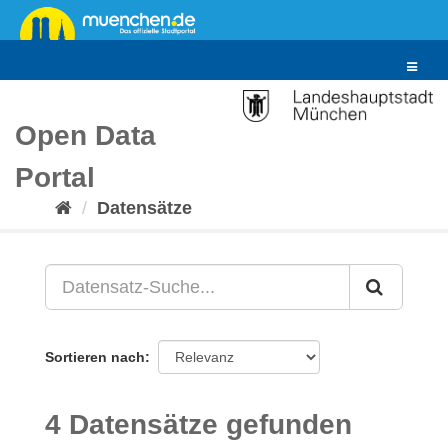
Überspringen
zum
Inhalt
Toggle
navigat
Open Data
Portal
Datensätze
Sortieren nach
4 Datensätze gefunden