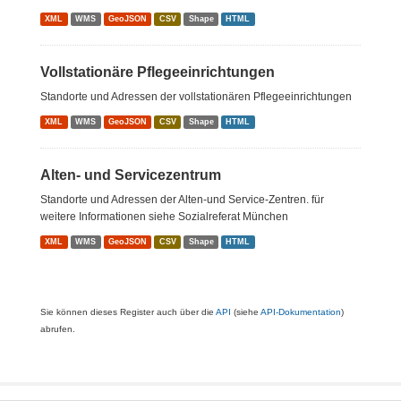
XML
WMS
GeoJSON
CSV
Shape
HTML
Vollstationäre Pflegeeinrichtungen
Standorte und Adressen der vollstationären Pflegeeinrichtungen
XML
WMS
GeoJSON
CSV
Shape
HTML
Alten- und Servicezentrum
Standorte und Adressen der Alten-und Service-Zentren. für
weitere Informationen siehe Sozialreferat München
XML
WMS
GeoJSON
CSV
Shape
HTML
Sie können dieses Register auch über die
API
(siehe
API-Dokumentation
)
abrufen.