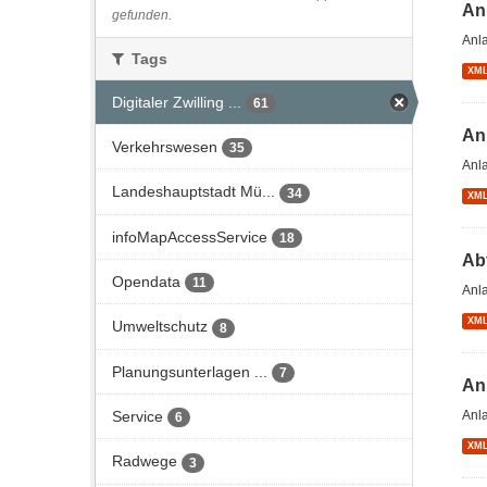
An
gefunden.
Anl
Tags
XM
Digitaler Zwilling ...
61
An
Verkehrswesen
35
Anl
Landeshauptstadt Mü...
34
XM
infoMapAccessService
18
Ab
Opendata
11
Anl
XM
Umweltschutz
8
Planungsunterlagen ...
7
An
Service
Anl
6
XM
Radwege
3