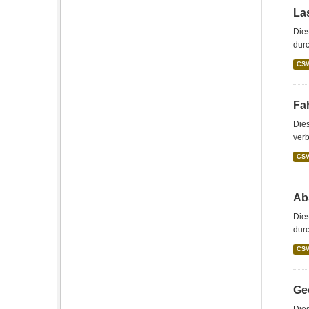
La
Dies
durc
CS
Fah
Dies
verb
CS
Abs
Dies
durc
CS
Geo