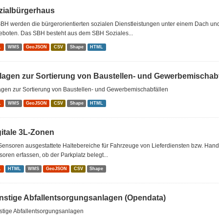
zialbürgerhaus
BH werden die bürgerorientierten sozialen Dienstleistungen unter einem Dach u
eboten. Das SBH besteht aus dem SBH Soziales...
L
WMS
GeoJSON
CSV
Shape
HTML
lagen zur Sortierung von Baustellen- und Gewerbemischabf
agen zur Sortierung von Baustellen- und Gewerbemischabfällen
L
WMS
GeoJSON
CSV
Shape
HTML
gitale 3L-Zonen
Sensoren ausgestattete Haltebereiche für Fahrzeuge von Lieferdiensten bzw. Han
oren erfassen, ob der Parkplatz belegt...
L
HTML
WMS
GeoJSON
CSV
Shape
nstige Abfallentsorgungsanlagen (Opendata)
stige Abfallentsorgungsanlagen