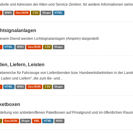
dorte und Adressen der Alten-und Service-Zentren. für weitere Informationen sieh
L
WMS
GeoJSON
CSV
Shape
HTML
chtsignalanlagen
iesem Dienst werden Lichtsignalanlagen (Ampeln) dargestellt.
L
HTML
WMS
GeoJSON
CSV
Shape
en, Liefern, Leisten
tebereiche für Fahrzeuge von Lieferdiensten bzw. Handwerksbetrieben in der Lan
Laden und Liefern", die zum Be- und...
L
HTML
WMS
GeoJSON
CSV
Shape
ketboxen
tellung von anbieteroffenen Paketboxen auf Privatgrund und im öffentlichen Raum
V
GeoJSON
Shape
XML
HTML
WMS