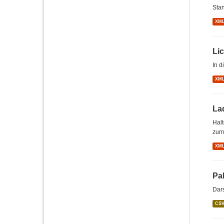
Stan
XM
Li
In d
XM
Lad
Hal
zum 
XM
Pa
Dars
CS