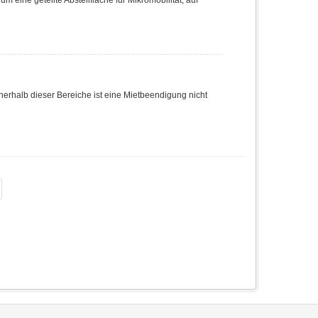
m eine geteilte Abstellfläche für Mikromobilität, auf
nnerhalb dieser Bereiche ist eine Mietbeendigung nicht