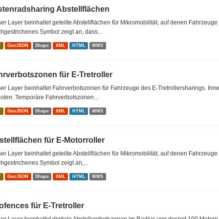
stenradsharing Abstellflächen
er Layer beinhaltet geteilte Abstellflächen für Mikromobilität, auf denen Fahrzeu
hgestrichenes Symbol zeigt an, dass...
V
GeoJSON
Shape
XML
HTML
WMS
rverbotszonen für E-Tretroller
er Layer beinhaltet Fahrverbotszonen für Fahrzeuge des E-Tretrollersharings. Inne
oten. Temporäre Fahrverbotszonen...
V
GeoJSON
Shape
XML
HTML
WMS
tellflächen für E-Motorroller
er Layer beinhaltet geteilte Abstellflächen für Mikromobilität, auf denen Fahrzeug
hgestrichenes Symbol zeigt an,...
V
GeoJSON
Shape
XML
HTML
WMS
fences für E-Tretroller