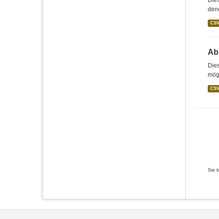
Dies
den
CS
Abs
Dies
mögl
CS
Sie 