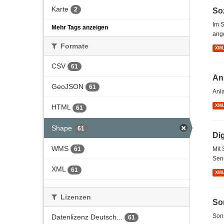
Karte
2
So
Im S
Mehr Tags anzeigen
ang
Formate
XM
CSV
61
An
GeoJSON
61
Anl
XM
HTML
61
Shape
61
Di
WMS
Mit 
61
Sens
XML
61
XM
Lizenzen
So
Son
Datenlizenz Deutsch...
61