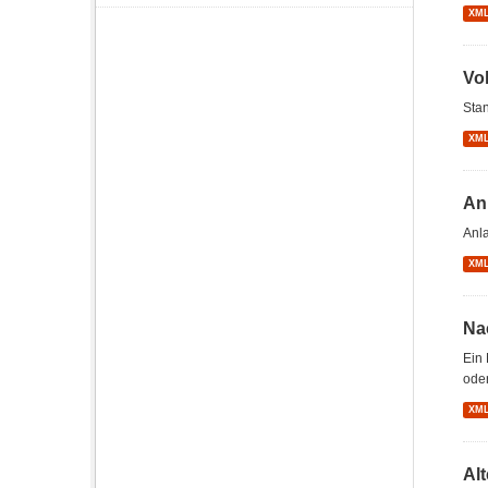
XM
Vo
Stan
XM
An
Anl
XM
Na
Ein 
oder
XM
Al