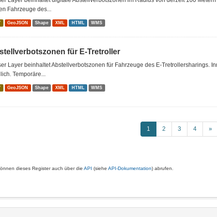
er Layer beinhaltet digitale Abstellverbotszonen im Radius von derzeit 100 Metern u
en Fahrzeuge des...
V
GeoJSON
Shape
XML
HTML
WMS
tellverbotszonen für E-Tretroller
er Layer beinhaltet Abstellverbotszonen für Fahrzeuge des E-Tretrollersharings. I
ich. Temporäre...
V
GeoJSON
Shape
XML
HTML
WMS
1
2
3
4
»
können dieses Register auch über die
API
(siehe
API-Dokumentation
) abrufen.