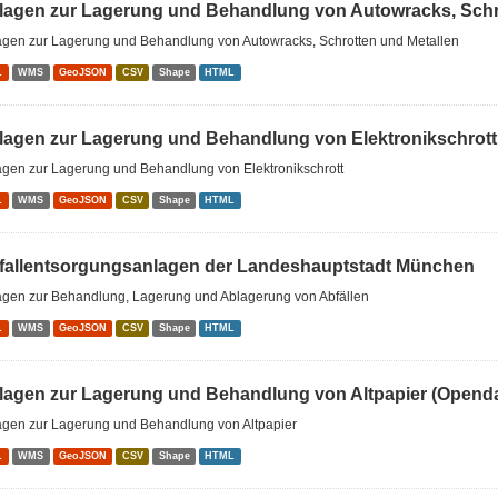
lagen zur Lagerung und Behandlung von Autowracks, Schrot
agen zur Lagerung und Behandlung von Autowracks, Schrotten und Metallen
L
WMS
GeoJSON
CSV
Shape
HTML
lagen zur Lagerung und Behandlung von Elektronikschrott
agen zur Lagerung und Behandlung von Elektronikschrott
L
WMS
GeoJSON
CSV
Shape
HTML
fallentsorgungsanlagen der Landeshauptstadt München
agen zur Behandlung, Lagerung und Ablagerung von Abfällen
L
WMS
GeoJSON
CSV
Shape
HTML
lagen zur Lagerung und Behandlung von Altpapier (Openda
agen zur Lagerung und Behandlung von Altpapier
L
WMS
GeoJSON
CSV
Shape
HTML