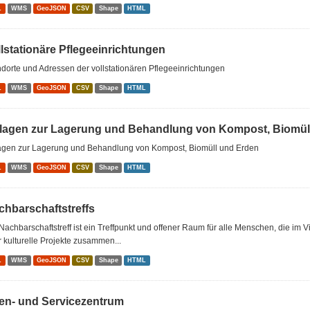
L
WMS
GeoJSON
CSV
Shape
HTML
llstationäre Pflegeeinrichtungen
dorte und Adressen der vollstationären Pflegeeinrichtungen
L
WMS
GeoJSON
CSV
Shape
HTML
lagen zur Lagerung und Behandlung von Kompost, Biomüll
agen zur Lagerung und Behandlung von Kompost, Biomüll und Erden
L
WMS
GeoJSON
CSV
Shape
HTML
chbarschaftstreffs
Nachbarschaftstreff ist ein Treffpunkt und offener Raum für alle Menschen, die im 
 kulturelle Projekte zusammen...
L
WMS
GeoJSON
CSV
Shape
HTML
ten- und Servicezentrum