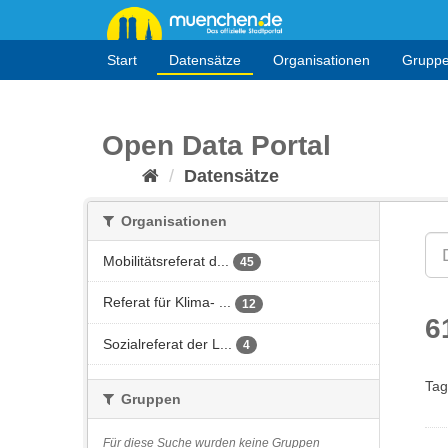
Überspringen
zum
Inhalt
Start
Datensätze
Organisationen
Grupp
Open Data Portal
Datensätze
Organisationen
Mobilitätsreferat d...
45
Referat für Klima- ...
12
6
Sozialreferat der L...
4
Tag
Gruppen
Für diese Suche wurden keine Gruppen