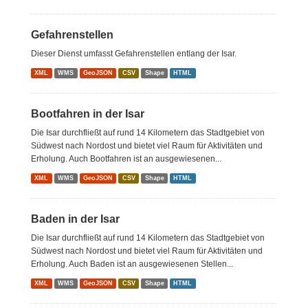
Gefahrenstellen
Dieser Dienst umfasst Gefahrenstellen entlang der Isar.
XML
WMS
GeoJSON
CSV
Shape
HTML
Bootfahren in der Isar
Die Isar durchfließt auf rund 14 Kilometern das Stadtgebiet von
Südwest nach Nordost und bietet viel Raum für Aktivitäten und
Erholung. Auch Bootfahren ist an ausgewiesenen...
XML
WMS
GeoJSON
CSV
Shape
HTML
Baden in der Isar
Die Isar durchfließt auf rund 14 Kilometern das Stadtgebiet von
Südwest nach Nordost und bietet viel Raum für Aktivitäten und
Erholung. Auch Baden ist an ausgewiesenen Stellen...
XML
WMS
GeoJSON
CSV
Shape
HTML