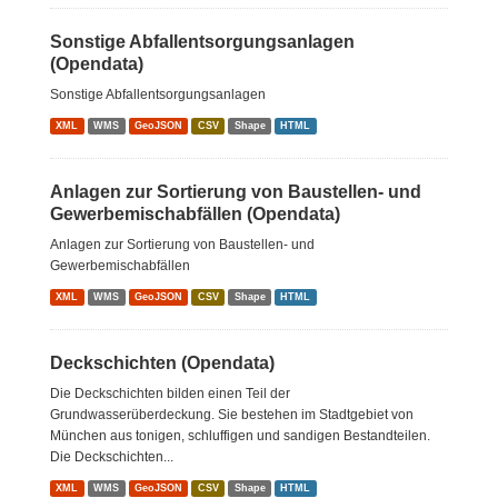
Sonstige Abfallentsorgungsanlagen
(Opendata)
Sonstige Abfallentsorgungsanlagen
XML
WMS
GeoJSON
CSV
Shape
HTML
Anlagen zur Sortierung von Baustellen- und
Gewerbemischabfällen (Opendata)
Anlagen zur Sortierung von Baustellen- und
Gewerbemischabfällen
XML
WMS
GeoJSON
CSV
Shape
HTML
Deckschichten (Opendata)
Die Deckschichten bilden einen Teil der
Grundwasserüberdeckung. Sie bestehen im Stadtgebiet von
München aus tonigen, schluffigen und sandigen Bestandteilen.
Die Deckschichten...
XML
WMS
GeoJSON
CSV
Shape
HTML