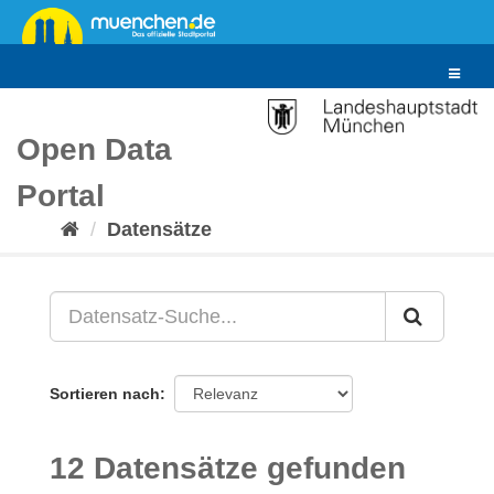
Überspringen
zum
Inhalt
Toggle
navigat
Open Data
Portal
Datensätze
Sortieren nach
12 Datensätze gefunden