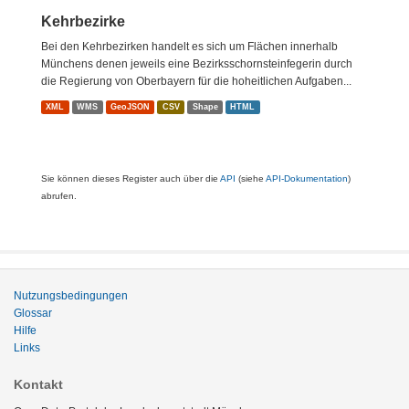
Kehrbezirke
Bei den Kehrbezirken handelt es sich um Flächen innerhalb
Münchens denen jeweils eine Bezirksschornsteinfegerin durch
die Regierung von Oberbayern für die hoheitlichen Aufgaben...
XML
WMS
GeoJSON
CSV
Shape
HTML
Sie können dieses Register auch über die
API
(siehe
API-Dokumentation
)
abrufen.
Nutzungsbedingungen
Glossar
Hilfe
Links
Kontakt