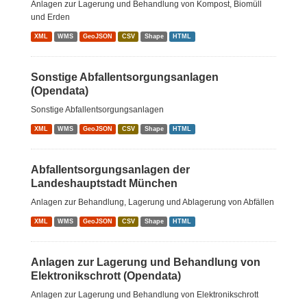
Anlagen zur Lagerung und Behandlung von Kompost, Biomüll
und Erden
XML
WMS
GeoJSON
CSV
Shape
HTML
Sonstige Abfallentsorgungsanlagen
(Opendata)
Sonstige Abfallentsorgungsanlagen
XML
WMS
GeoJSON
CSV
Shape
HTML
Abfallentsorgungsanlagen der
Landeshauptstadt München
Anlagen zur Behandlung, Lagerung und Ablagerung von Abfällen
XML
WMS
GeoJSON
CSV
Shape
HTML
Anlagen zur Lagerung und Behandlung von
Elektronikschrott (Opendata)
Anlagen zur Lagerung und Behandlung von Elektronikschrott