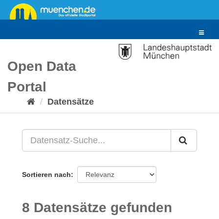
Überspringen
zum
Inhalt
Toggle
navigat
Open Data
Portal
Datensätze
Sortieren nach
8 Datensätze gefunden