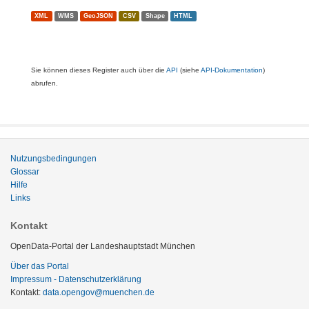
XML
WMS
GeoJSON
CSV
Shape
HTML
Sie können dieses Register auch über die
API
(siehe
API-Dokumentation
)
abrufen.
Nutzungsbedingungen
Glossar
Hilfe
Links
Kontakt
OpenData-Portal der Landeshauptstadt München
Über das Portal
Impressum - Datenschutzerklärung
Kontakt:
data.opengov@muenchen.de