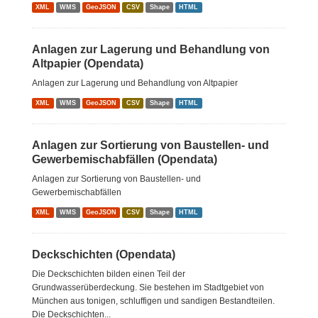
XML
WMS
GeoJSON
CSV
Shape
HTML
Anlagen zur Lagerung und Behandlung von
Altpapier (Opendata)
Anlagen zur Lagerung und Behandlung von Altpapier
XML
WMS
GeoJSON
CSV
Shape
HTML
Anlagen zur Sortierung von Baustellen- und
Gewerbemischabfällen (Opendata)
Anlagen zur Sortierung von Baustellen- und
Gewerbemischabfällen
XML
WMS
GeoJSON
CSV
Shape
HTML
Deckschichten (Opendata)
Die Deckschichten bilden einen Teil der
Grundwasserüberdeckung. Sie bestehen im Stadtgebiet von
München aus tonigen, schluffigen und sandigen Bestandteilen.
Die Deckschichten...