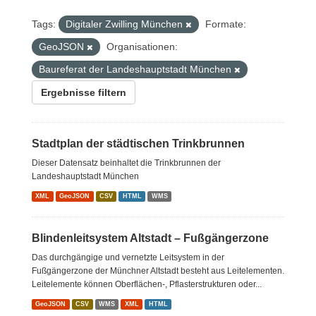
Tags:
Digitaler Zwilling München
Formate:
GeoJSON
Organisationen:
Baureferat der Landeshauptstadt München
Ergebnisse filtern
Stadtplan der städtischen Trinkbrunnen
Dieser Datensatz beinhaltet die Trinkbrunnen der
Landeshauptstadt München
XML
GeoJSON
CSV
HTML
WMS
Blindenleitsystem Altstadt – Fußgängerzone
Das durchgängige und vernetzte Leitsystem in der
Fußgängerzone der Münchner Altstadt besteht aus Leitelementen.
Leitelemente können Oberflächen-, Pflasterstrukturen oder...
GeoJSON
CSV
WMS
XML
HTML