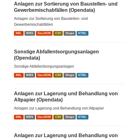
Anlagen zur Sortierung von Baustellen- und
Gewerbemischabfällen (Opendata)
Anlagen zur Sortierung von Baustellen- und
Gewerbemischabfällen
XML
WMS
GeoJSON
CSV
Shape
HTML
Sonstige Abfallentsorgungsanlagen
(Opendata)
Sonstige Abfallentsorgungsanlagen
XML
WMS
GeoJSON
CSV
Shape
HTML
Anlagen zur Lagerung und Behandlung von
Altpapier (Opendata)
Anlagen zur Lagerung und Behandlung von Altpapier
XML
WMS
GeoJSON
CSV
Shape
HTML
Anlagen zur Lagerung und Behandlung von