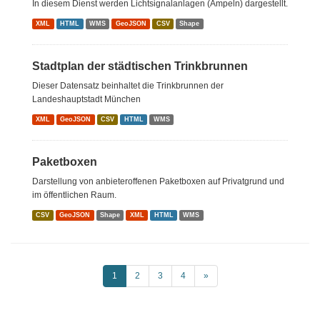
In diesem Dienst werden Lichtsignalanlagen (Ampeln) dargestellt.
XML
HTML
WMS
GeoJSON
CSV
Shape
Stadtplan der städtischen Trinkbrunnen
Dieser Datensatz beinhaltet die Trinkbrunnen der
Landeshauptstadt München
XML
GeoJSON
CSV
HTML
WMS
Paketboxen
Darstellung von anbieteroffenen Paketboxen auf Privatgrund und
im öffentlichen Raum.
CSV
GeoJSON
Shape
XML
HTML
WMS
1
2
3
4
»