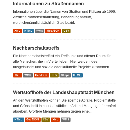
Informationen zu Straßennamen
Informationen über die Namen von Straßen und Plätzen ab 1996:
Amtliche Namenserläuterung, Benennungsdatum,
weiblich/männlich/sächlich, Stadtbezirk
XML
HTML
WMS
GeoJSON
CSV
Nachbarschaftstreffs
Ein Nachbarschaftstreff ist ein Treffpunkt und offener Raum für
alle Menschen, die im Viertel leben. Hier werden Ideen
ausgetauscht und soziale oder kulturelle Projekte zusammen...
XML
WMS
GeoJSON
CSV
Shape
HTML
Wertstoffhöfe der Landeshauptstadt München
An den Wertstoffhöfen können Sie sperrige Abfälle, Problemstoffe
und Grünschnitt in haushaltsüblicher Art und Menge gebührenfrei
abgeben. Größere Mengen nehmen gegen eine...
HTML
GeoJSON
CSV
XML
WMS