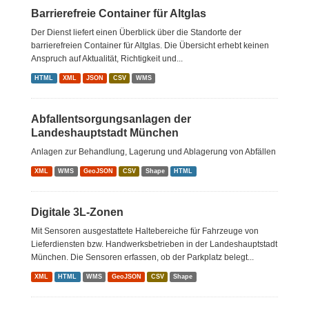
Barrierefreie Container für Altglas
Der Dienst liefert einen Überblick über die Standorte der
barrierefreien Container für Altglas. Die Übersicht erhebt keinen
Anspruch auf Aktualität, Richtigkeit und...
HTML
XML
JSON
CSV
WMS
Abfallentsorgungsanlagen der
Landeshauptstadt München
Anlagen zur Behandlung, Lagerung und Ablagerung von Abfällen
XML
WMS
GeoJSON
CSV
Shape
HTML
Digitale 3L-Zonen
Mit Sensoren ausgestattete Haltebereiche für Fahrzeuge von
Lieferdiensten bzw. Handwerksbetrieben in der Landeshauptstadt
München. Die Sensoren erfassen, ob der Parkplatz belegt...
XML
HTML
WMS
GeoJSON
CSV
Shape