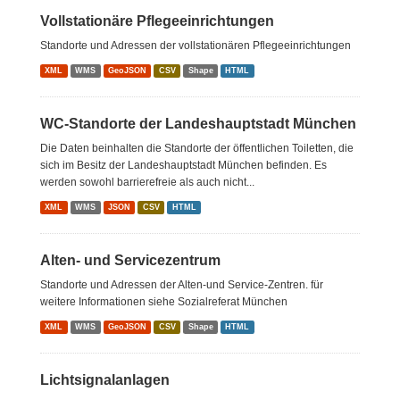
Vollstationäre Pflegeeinrichtungen
Standorte und Adressen der vollstationären Pflegeeinrichtungen
XML
WMS
GeoJSON
CSV
Shape
HTML
WC-Standorte der Landeshauptstadt München
Die Daten beinhalten die Standorte der öffentlichen Toiletten, die
sich im Besitz der Landeshauptstadt München befinden. Es
werden sowohl barrierefreie als auch nicht...
XML
WMS
JSON
CSV
HTML
Alten- und Servicezentrum
Standorte und Adressen der Alten-und Service-Zentren. für
weitere Informationen siehe Sozialreferat München
XML
WMS
GeoJSON
CSV
Shape
HTML
Lichtsignalanlagen