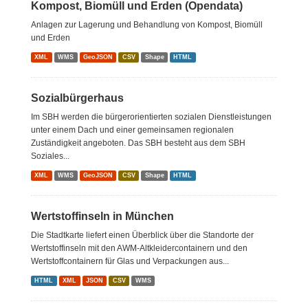
Kompost, Biomüll und Erden (Opendata)
Anlagen zur Lagerung und Behandlung von Kompost, Biomüll
und Erden
XML
WMS
GeoJSON
CSV
Shape
HTML
Sozialbürgerhaus
Im SBH werden die bürgerorientierten sozialen Dienstleistungen
unter einem Dach und einer gemeinsamen regionalen
Zuständigkeit angeboten. Das SBH besteht aus dem SBH
Soziales...
XML
WMS
GeoJSON
CSV
Shape
HTML
Wertstoffinseln in München
Die Stadtkarte liefert einen Überblick über die Standorte der
Wertstoffinseln mit den AWM-Altkleidercontainern und den
Wertstoffcontainern für Glas und Verpackungen aus...
HTML
XML
JSON
CSV
WMS