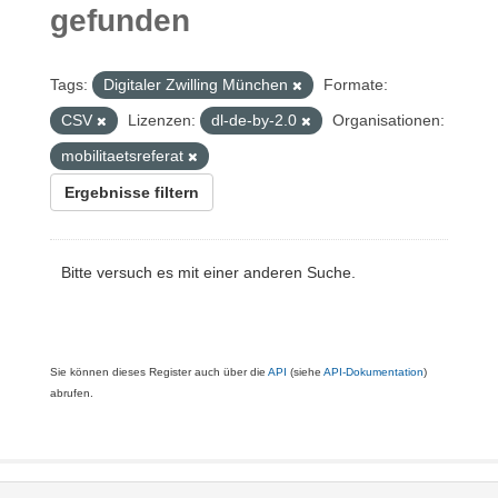
gefunden
Tags:
Digitaler Zwilling München
Formate:
CSV
Lizenzen:
dl-de-by-2.0
Organisationen:
mobilitaetsreferat
Ergebnisse filtern
Bitte versuch es mit einer anderen Suche.
Sie können dieses Register auch über die
API
(siehe
API-Dokumentation
)
abrufen.