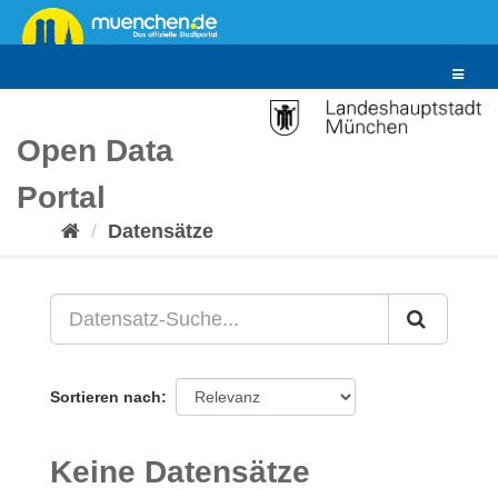
Überspringen
zum
Inhalt
Toggle
navigat
Open Data
Portal
Datensätze
Sortieren nach
Keine Datensätze