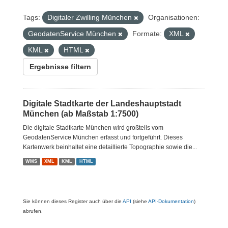
Tags:
Digitaler Zwilling München
Organisationen:
GeodatenService München
Formate:
XML
KML
HTML
Ergebnisse filtern
Digitale Stadtkarte der Landeshauptstadt
München (ab Maßstab 1:7500)
Die digitale Stadtkarte München wird großteils vom
GeodatenService München erfasst und fortgeführt. Dieses
Kartenwerk beinhaltet eine detaillierte Topographie sowie die...
WMS
XML
KML
HTML
Sie können dieses Register auch über die
API
(siehe
API-Dokumentation
)
abrufen.