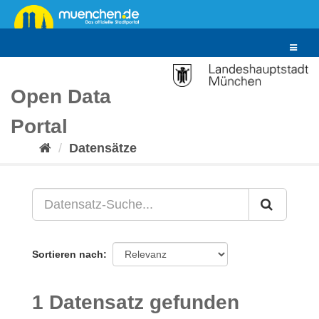
Überspringen
zum
Inhalt
Toggle
navigat
Open Data
Portal
Datensätze
Sortieren nach
1 Datensatz gefunden