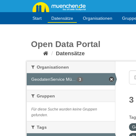
Überspringen
zum
Inhalt
Start
Datensätze
Organisationen
Grupp
Open Data Portal
Datensätze
Organisationen
GeodatenService Mü...
3
Gruppen
3
Für diese Suche wurden keine Gruppen
gefunden.
Tag
G
Tags