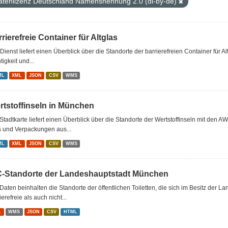
atenlizenz Deutschland Namensnennung 2.0 (dl-by-de)
rierefreie Container für Altglas
Dienst liefert einen Überblick über die Standorte der barrierefreien Container für Al
tigkeit und...
ML
XML
JSON
CSV
WMS
rtstoffinseln in München
Stadtkarte liefert einen Überblick über die Standorte der Wertstoffinseln mit den A
s und Verpackungen aus...
ML
XML
JSON
CSV
WMS
-Standorte der Landeshauptstadt München
Daten beinhalten die Standorte der öffentlichen Toiletten, die sich im Besitz de
ierefreie als auch nicht...
L
WMS
JSON
CSV
HTML