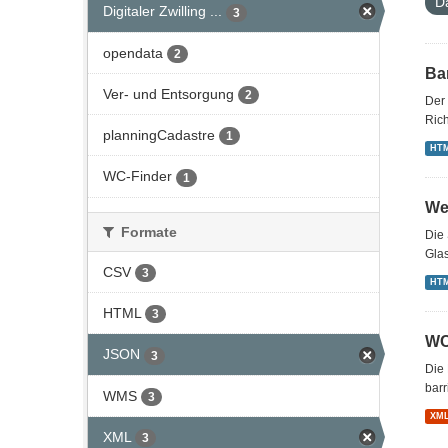
D
Digitaler Zwilling ...
3
opendata
2
Bar
Ver- und Entsorgung
2
Der 
Rich
planningCadastre
1
HT
WC-Finder
1
We
Formate
Die 
Gla
CSV
3
HT
HTML
3
WC
JSON
3
Die 
barr
WMS
3
XM
XML
3