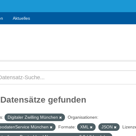
en
Aktuelles
 Datensätze gefunden
s:
Digitaler Zwilling München
Organisationen:
eodatenService München
Formate:
XML
JSON
Lizenz