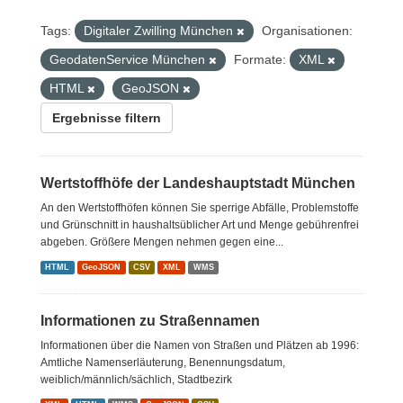
Tags:
Digitaler Zwilling München
Organisationen:
GeodatenService München
Formate:
XML
HTML
GeoJSON
Ergebnisse filtern
Wertstoffhöfe der Landeshauptstadt München
An den Wertstoffhöfen können Sie sperrige Abfälle, Problemstoffe
und Grünschnitt in haushaltsüblicher Art und Menge gebührenfrei
abgeben. Größere Mengen nehmen gegen eine...
HTML
GeoJSON
CSV
XML
WMS
Informationen zu Straßennamen
Informationen über die Namen von Straßen und Plätzen ab 1996:
Amtliche Namenserläuterung, Benennungsdatum,
weiblich/männlich/sächlich, Stadtbezirk