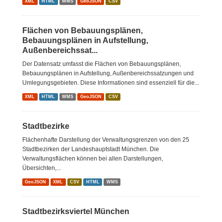
XML
HTML
WMS
GeoJSON
CSV
Flächen von Bebauungsplänen,
Bebauungsplänen in Aufstellung,
Außenbereichssat...
Der Datensatz umfasst die Flächen von Bebauungsplänen,
Bebauungsplänen in Aufstellung, Außenbereichssatzungen und
Umlegungsgebieten. Diese Informationen sind essenziell für die...
XML
HTML
WMS
GeoJSON
CSV
Stadtbezirke
Flächenhafte Darstellung der Verwaltungsgrenzen von den 25
Stadtbezirken der Landeshauptstadt München. Die
Verwaltungsflächen können bei allen Darstellungen,
Übersichten,...
GeoJSON
XML
CSV
HTML
WMS
Stadtbezirksviertel München