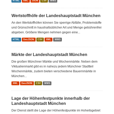
HTML
XML
JSON
CSV
WMS
Wertstoffhöfe der Landeshauptstadt München
An den Wertstoffhöfen können Sie sperrige Abfälle, Problemstoffe
und Grünschnitt in haushaltsüblicher Art und Menge gebührenfrei
abgeben. Größere Mengen nehmen gegen eine...
HTML
GeoJSON
CSV
XML
WMS
Märkte der Landeshauptstadt München
Die großen Münchner Märkte und Wochenmärkte. Neben dem
Viktualienmarkt gibt es in nahezu jedem Münchner Stadtteil
Wochenmärkte, zudem bieten verschiedene Bauernmärkte in
München...
XML
GeoJSON
CSV
WMS
Lage der Höhenfestpunkte innerhalb der
Landeshauptstadt München
Der Dienst stellt die Lage der Höhenfestpunkte im Hoheitsgebiet