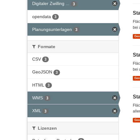
Digitaler Zwilling ...
3
St
opendata
3
Flä
bei 
Planungsunterlagen
3
Ge
Formate
St
CSV
3
Flä
bei 
GeoJSON
3
Ge
HTML
3
St
WMS
3
Flä
XML
3
alle
Ge
Lizenzen