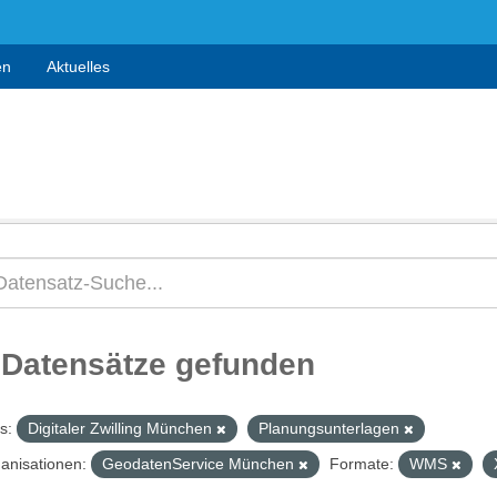
en
Aktuelles
 Datensätze gefunden
s:
Digitaler Zwilling München
Planungsunterlagen
anisationen:
GeodatenService München
Formate:
WMS