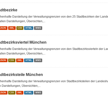
adtbezirke
chenhafte Darstellung der Verwaltungsgrenzen von den 25 Stadtbezirken der Lan
allen Darstellungen, Übersichten,...
oJSON
XML
CSV
HTML
WMS
adtbezirksviertel München
chenhafte Darstellung der Verwaltungsgrenzen von den Stadtbezirksvierteln der 
allen Darstellungen, Übersichten,...
oJSON
CSV
XML
HTML
WMS
adtbezirksteile München
chenhafte Darstellung der Verwaltungsgrenzen von Stadtbezirksteilen der Landes
n Darstellungen, Übersichten,...
oJSON
CSV
XML
HTML
WMS