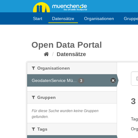
Überspringen
zum
Inhalt
Start
Datensätze
Organisationen
Grupp
Open Data Portal
Datensätze
Organisationen
GeodatenService Mü...
3
Gruppen
3
Für diese Suche wurden keine Gruppen
gefunden.
Tag
Org
Tags