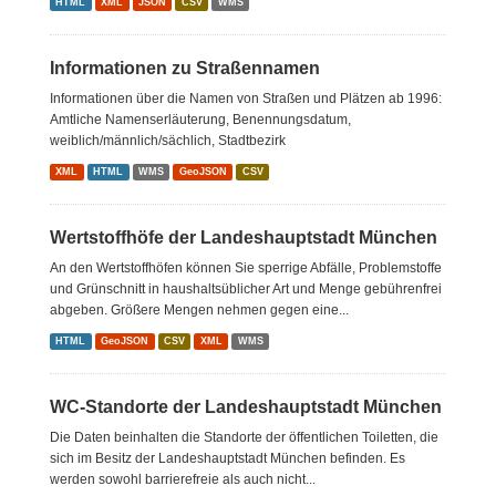
HTML
XML
JSON
CSV
WMS
Informationen zu Straßennamen
Informationen über die Namen von Straßen und Plätzen ab 1996:
Amtliche Namenserläuterung, Benennungsdatum,
weiblich/männlich/sächlich, Stadtbezirk
XML
HTML
WMS
GeoJSON
CSV
Wertstoffhöfe der Landeshauptstadt München
An den Wertstoffhöfen können Sie sperrige Abfälle, Problemstoffe
und Grünschnitt in haushaltsüblicher Art und Menge gebührenfrei
abgeben. Größere Mengen nehmen gegen eine...
HTML
GeoJSON
CSV
XML
WMS
WC-Standorte der Landeshauptstadt München
Die Daten beinhalten die Standorte der öffentlichen Toiletten, die
sich im Besitz der Landeshauptstadt München befinden. Es
werden sowohl barrierefreie als auch nicht...