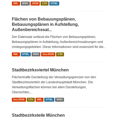
XML
WMS
JSON
CSV
HTML
Flächen von Bebauungsplänen,
Bebauungsplänen in Aufstellung,
Außenbereichssat...
Der Datensatz umfasst die Flächen von Bebauungsplänen,
Bebauungsplänen in Aufstellung, Außenbereichssatzungen und
Umlegungsgebieten. Diese Informationen sind essenziell für die...
XML
HTML
WMS
GeoJSON
CSV
Stadtbezirksviertel München
Flächenhafte Darstellung der Verwaltungsgrenzen von den
Stadtbezirksvierteln der Landeshauptstadt München. Die
Verwaltungsflächen können bei allen Darstellungen,
Übersichten,...
GeoJSON
CSV
XML
HTML
WMS
Stadtbezirksteile München