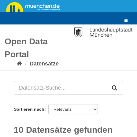
Überspringen
zum
Inhalt
Toggle
navigat
Open Data
Portal
Datensätze
Sortieren nach
10 Datensätze gefunden