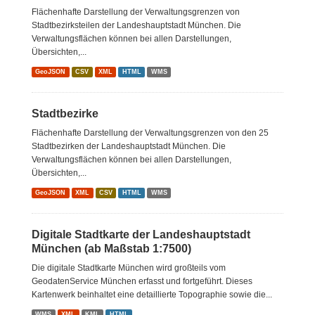
Flächenhafte Darstellung der Verwaltungsgrenzen von
Stadtbezirksteilen der Landeshauptstadt München. Die
Verwaltungsflächen können bei allen Darstellungen,
Übersichten,...
GeoJSON
CSV
XML
HTML
WMS
Stadtbezirke
Flächenhafte Darstellung der Verwaltungsgrenzen von den 25
Stadtbezirken der Landeshauptstadt München. Die
Verwaltungsflächen können bei allen Darstellungen,
Übersichten,...
GeoJSON
XML
CSV
HTML
WMS
Digitale Stadtkarte der Landeshauptstadt
München (ab Maßstab 1:7500)
Die digitale Stadtkarte München wird großteils vom
GeodatenService München erfasst und fortgeführt. Dieses
Kartenwerk beinhaltet eine detaillierte Topographie sowie die...
WMS
XML
KML
HTML