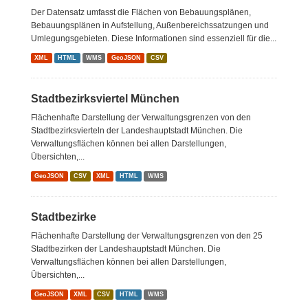
Der Datensatz umfasst die Flächen von Bebauungsplänen,
Bebauungsplänen in Aufstellung, Außenbereichssatzungen und
Umlegungsgebieten. Diese Informationen sind essenziell für die...
XML
HTML
WMS
GeoJSON
CSV
Stadtbezirksviertel München
Flächenhafte Darstellung der Verwaltungsgrenzen von den
Stadtbezirksvierteln der Landeshauptstadt München. Die
Verwaltungsflächen können bei allen Darstellungen,
Übersichten,...
GeoJSON
CSV
XML
HTML
WMS
Stadtbezirke
Flächenhafte Darstellung der Verwaltungsgrenzen von den 25
Stadtbezirken der Landeshauptstadt München. Die
Verwaltungsflächen können bei allen Darstellungen,
Übersichten,...
GeoJSON
XML
CSV
HTML
WMS