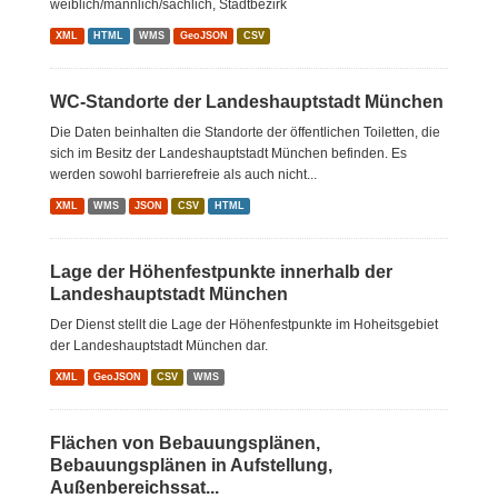
weiblich/männlich/sächlich, Stadtbezirk
XML
HTML
WMS
GeoJSON
CSV
WC-Standorte der Landeshauptstadt München
Die Daten beinhalten die Standorte der öffentlichen Toiletten, die
sich im Besitz der Landeshauptstadt München befinden. Es
werden sowohl barrierefreie als auch nicht...
XML
WMS
JSON
CSV
HTML
Lage der Höhenfestpunkte innerhalb der
Landeshauptstadt München
Der Dienst stellt die Lage der Höhenfestpunkte im Hoheitsgebiet
der Landeshauptstadt München dar.
XML
GeoJSON
CSV
WMS
Flächen von Bebauungsplänen,
Bebauungsplänen in Aufstellung,
Außenbereichssat...