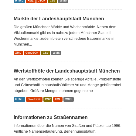
HTML
XML
JSON
CSV
WMS
Märkte der Landeshauptstadt München
Die großen Münchner Märkte und Wochenmärkte. Neben dem
Viktualienmarkt gibt es in nahezu jedem Münchner Stadtteil
Wochenmärkte, zudem bieten verschiedene Bauernmärkte in
München...
XML
GeoJSON
CSV
WMS
Wertstoffhöfe der Landeshauptstadt München
An den Wertstoffhöfen können Sie sperrige Abfälle, Problemstoffe
und Grünschnitt in haushaltsüblicher Art und Menge gebührenfrei
abgeben. Größere Mengen nehmen gegen eine...
HTML
GeoJSON
CSV
XML
WMS
Informationen zu Straßennamen
Informationen über die Namen von Straßen und Plätzen ab 1996:
Amtliche Namenserläuterung, Benennungsdatum,